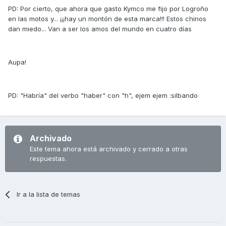
PD: Por cierto, que ahora que gasto Kymco me fijo por Logroño
en las motos y... ¡¡¡hay un montón de esta marca!!! Estos chinos
dan miedo... Van a ser los amos del mundo en cuatro días
Aupa!
PD: "Habría" del verbo "haber" con "h", ejem ejem :silbando
Archivado
Este tema ahora está archivado y cerrado a otras
respuestas.
Ir a la lista de temas