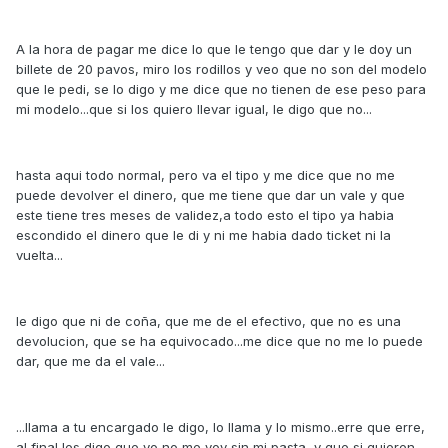
A la hora de pagar me dice lo que le tengo que dar y le doy un
billete de 20 pavos, miro los rodillos y veo que no son del modelo
que le pedi, se lo digo y me dice que no tienen de ese peso para
mi modelo...que si los quiero llevar igual, le digo que no...
hasta aqui todo normal, pero va el tipo y me dice que no me
puede devolver el dinero, que me tiene que dar un vale y que
este tiene tres meses de validez,a todo esto el tipo ya habia
escondido el dinero que le di y ni me habia dado ticket ni la
vuelta...
le digo que ni de coña, que me de el efectivo, que no es una
devolucion, que se ha equivocado...me dice que no me lo puede
dar, que me da el vale...
...llama a tu encargado le digo, lo llama y lo mismo..erre que erre,
al final les digo que yo no me voy sin mi pasta, y que si quieren