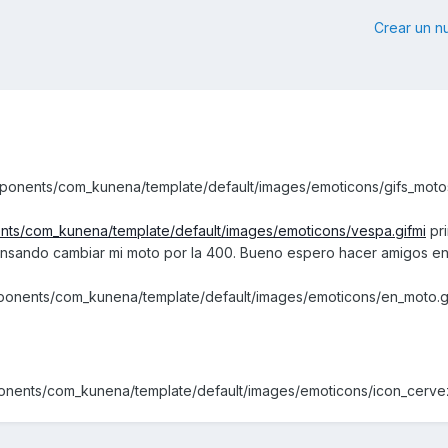
Crear un 
onents/com_kunena/template/default/images/emoticons/gifs_motos
nts/com_kunena/template/default/images/emoticons/vespa.gifmi
pr
ensando cambiar mi moto por la 400. Bueno espero hacer amigos en
ponents/com_kunena/template/default/images/emoticons/en_moto.g
nents/com_kunena/template/default/images/emoticons/icon_cervez