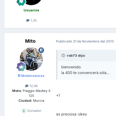
Usuarios
1,2k
Mito
Publicado
21 de Noviembre del 2013
rob73 dijo:
bienvenido.
la 400 te convencerá sóla....
Moderadores
12,9k
Moto:
Piaggio Medley S
+1
125
Ciudad:
Murcia
Donador
es preciosa :okey