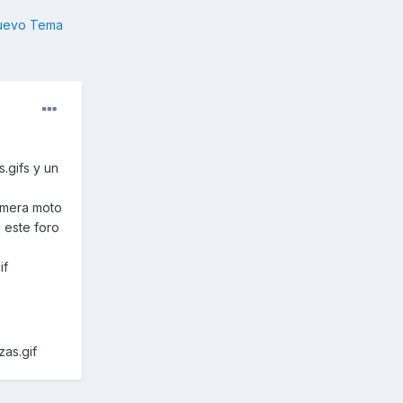
nuevo Tema
.gifs y un
imera moto
 este foro
if
as.gif