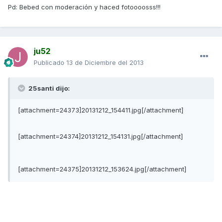
Pd: Bebed con moderación y haced fotoooosss!!!
ju52
Publicado
13 de Diciembre del 2013
25santi dijo:
[attachment=24373]20131212_154411.jpg[/attachment]
[attachment=24374]20131212_154131.jpg[/attachment]
[attachment=24375]20131212_153624.jpg[/attachment]