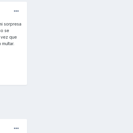
mi sorpresa
co se
a vez que
multar.