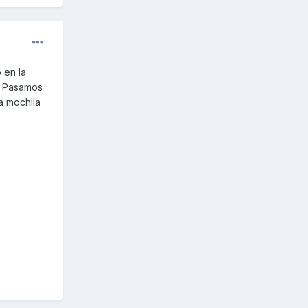
 en la
a. Pasamos
na mochila