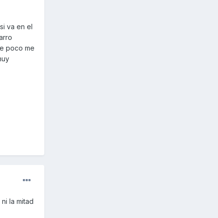
si va en el
arro
ace poco me
muy
ni la mitad