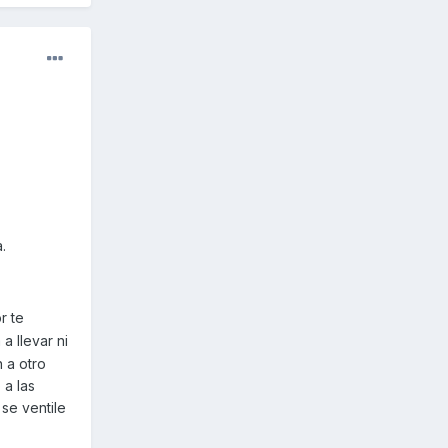
.
r te
a llevar ni
 a otro
 a las
se ventile