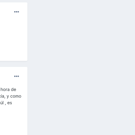
 hora de
cía, y como
úl , es