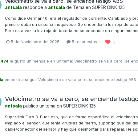
Velocímetro se va a cero, se enciende testigo ABS
antsala
responde a
antsala
de Tema en
SUPER DINK 125
Como dice German40, era el regulador de corriente. Cambiado y pro
primero daba un síntoma inequívoco: Se encendía la luz roja de baterí
Pero esta vez la luz roja de batería no se encendío en ningun momento
5 de Noviembre del 2025
5 respuestas
3
2474
le gustó un mensaje en un tema:
Velocímetro se va a cero, se en
la
empezó a seguir
Velocímetro se va a cero, se enciende testigo ABS
Velocímetro se va a cero, se enciende testig
antsala
publicó un tema en
SUPER DINK 125
Superdink Euro 3. Pues eso, que de forma esporádica el velocímetro
limpiado el sensor, que tenía virutillas de hierro, supongo que del d
cable/conector del sensor y hay que desmontar para reparar. He solta