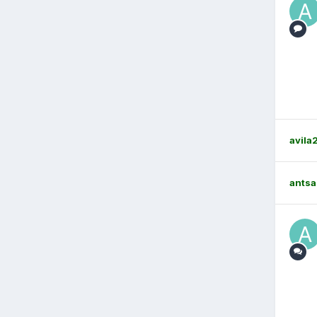
avila
antsa