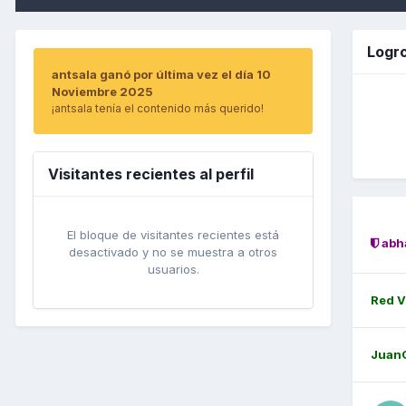
Logro
antsala ganó por última vez el día 10
Noviembre 2025
¡antsala tenía el contenido más querido!
Visitantes recientes al perfil
El bloque de visitantes recientes está
abh
desactivado y no se muestra a otros
usuarios.
Red V
Juan