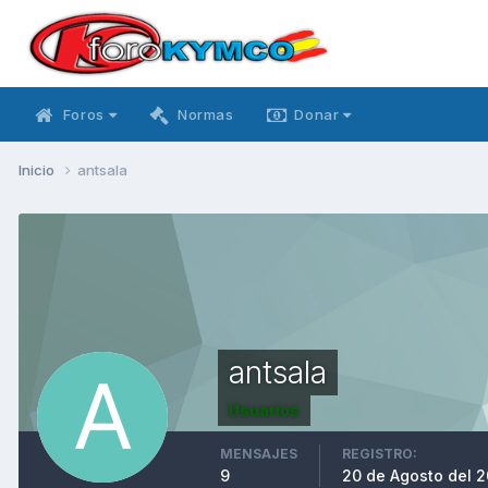
Foros
Normas
Donar
Inicio
antsala
antsala
Usuarios
MENSAJES
REGISTRO:
9
20 de Agosto del 