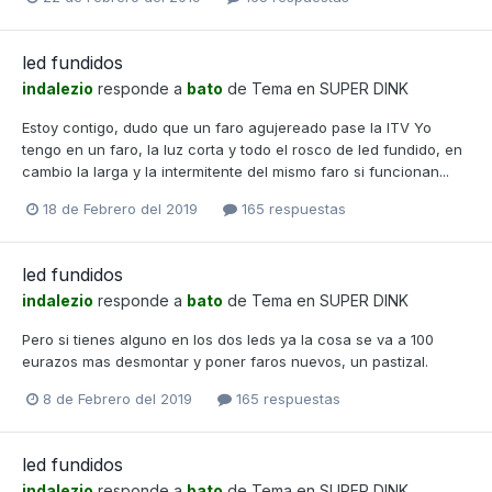
led fundidos
indalezio
responde a
bato
de Tema en
SUPER DINK
Estoy contigo, dudo que un faro agujereado pase la ITV Yo
tengo en un faro, la luz corta y todo el rosco de led fundido, en
cambio la larga y la intermitente del mismo faro si funcionan...
18 de Febrero del 2019
165 respuestas
led fundidos
indalezio
responde a
bato
de Tema en
SUPER DINK
Pero si tienes alguno en los dos leds ya la cosa se va a 100
eurazos mas desmontar y poner faros nuevos, un pastizal.
8 de Febrero del 2019
165 respuestas
led fundidos
indalezio
responde a
bato
de Tema en
SUPER DINK