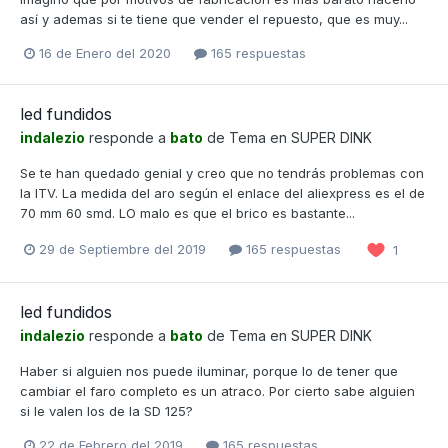
así y ademas si te tiene que vender el repuesto, que es muy...
16 de Enero del 2020
165 respuestas
led fundidos
indalezio
responde a
bato
de Tema en
SUPER DINK
Se te han quedado genial y creo que no tendrás problemas con
la ITV. La medida del aro según el enlace del aliexpress es el de
70 mm 60 smd. LO malo es que el brico es bastante...
29 de Septiembre del 2019
165 respuestas
1
led fundidos
indalezio
responde a
bato
de Tema en
SUPER DINK
Haber si alguien nos puede iluminar, porque lo de tener que
cambiar el faro completo es un atraco. Por cierto sabe alguien
si le valen los de la SD 125?
22 de Febrero del 2019
165 respuestas