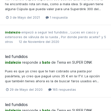
he encontrado rota sin mas, como a mala idea. Si alguien tiene
alguna Cúpula que pueda valer para una Superdink 300 del...
3 de Mayo del 2021
1 respuesta
indalezio
empezó a seguir
led fundidos
,
Luces en casco y
extensores de válvula de la rueda
,
Por donde pierdo aceite?
y 5
otros
12 de Noviembre del 2020
led fundidos
indalezio
responde a
bato
de Tema en
SUPER DINK
Pues es que yo creo que te han cobrado una pasta por
pasártela, yo creo que pagué unos 35 € en la ITV. La opción
que también tienes ahora es la de buscar faros usados en...
29 de Mayo del 2020
165 respuestas
led fundidos
indalezio
responde a
bato
de Tema en
SUPER DINK