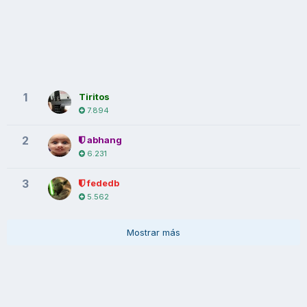
1
Tiritos
7.894
2
abhang
6.231
3
fededb
5.562
Mostrar más