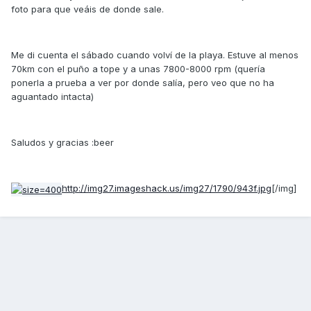
foto para que veáis de donde sale.
Me di cuenta el sábado cuando volví de la playa. Estuve al menos
70km con el puño a tope y a unas 7800-8000 rpm (quería
ponerla a prueba a ver por donde salía, pero veo que no ha
aguantado intacta)
Saludos y gracias :beer
http://img27.imageshack.us/img27/1790/943f.jpg
[/img]