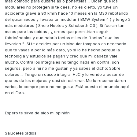
más cómodo para quitártelas o ponértelas.... Dicen que los
modulares no protegen si te caes, no es cierto, yo tuve un
accidente grave a 90 km/h hace 10 meses en la M30 rebotando
del quitamiedos y llevaba un modular ( BMW System 4 ) y tengo 2
más modulares ( Shoie Neotec y Schuberth C3 ). Si fueran tan
malos para las caídas , ¿ crees que permitirían seguir
fabricándolos y que habría tantos miles de "tontos" que los
llevarían ?. Si te decides por un Modular tampoco es necesario
que te vayas a por lo más caro, yo si lo he hecho porque la
tecnologia y estudios se pagan y creo que mi cabeza vale
mucho. Contra los Integrales no tengo nada en contra, son
seguros, pero a mí no me gustan y ya sabes el dicho: Sobre
colores ... Tengo un casco integral HJC y lo vendo a pesar de
que es de los mejores y casi sin estrenar. Me lo recomendaron
varios, lo compré pero no me gusta. Está puesto el anuncio aquí
en el Foro.
Espero te sirva de algo mi opinión
Saludetes :adios