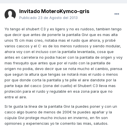
Invitado MoteroKymco-gris
Publicado
23 de Agosto del 2013
Yo tengo el shubert C3 y es ligero y no es ruidoso, tambien tengo
que decir que antes de ponerle la pantalla Givi que es mas alta
unos 15 cm mas creo, notaba mas el ruido que ahora, y probé
varios cascos y el C· es de los menos ruidosos y siendo modular,
ahora voy con el incluso con la pantalla levantada, cosa que
antes en carretera no podia hacer con la pantalla de origen y voy
mas fresquito que antes que por el ruido con la pantalla de
origen no podia, devo decir que se nota mucho el cambio, piensa
que segun la altura que tengas se notará mas el ruido o menos
por que donde corta la pantalla y te pille el aire dandote por la
parte baja del casco (zona del cuello) el Shubert C3 lleva mas
proteción para el ruido y regulable en esa zona para que no
entre el aire.
Si te gusta la línea de la pantalla Givi la puedes poner y con un
casco algo bueno de menos de 200€ te puedes apañar y la
cúpula Givi protege mucho incluso en invierno, en fin son
opiniones y experiencias yo te comento las mias, saludos.