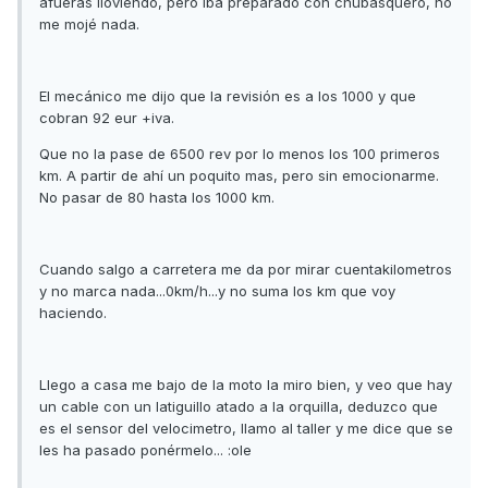
afueras lloviendo, pero iba preparado con chubasquero, no
me mojé nada.
El mecánico me dijo que la revisión es a los 1000 y que
cobran 92 eur +iva.
Que no la pase de 6500 rev por lo menos los 100 primeros
km. A partir de ahí un poquito mas, pero sin emocionarme.
No pasar de 80 hasta los 1000 km.
Cuando salgo a carretera me da por mirar cuentakilometros
y no marca nada...0km/h...y no suma los km que voy
haciendo.
Llego a casa me bajo de la moto la miro bien, y veo que hay
un cable con un latiguillo atado a la orquilla, deduzco que
es el sensor del velocimetro, llamo al taller y me dice que se
les ha pasado ponérmelo... :ole