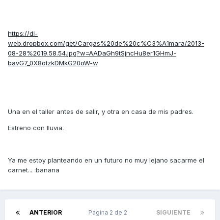
https://dl-
web.dropbox.com/get/Cargas%20de%20c%C3%A1mara/2013-
08-28%2019.58.54.jpg?w=AADaGh9tSjncHu8er1GHmJ-
bavG7_0X8otzkDMkG20oW-w
Una en el taller antes de salir, y otra en casa de mis padres.
Estreno con lluvia.
Ya me estoy planteando en un futuro no muy lejano sacarme el
carnet... :banana
ANTERIOR
Página 2 de 2
SIGUIENTE