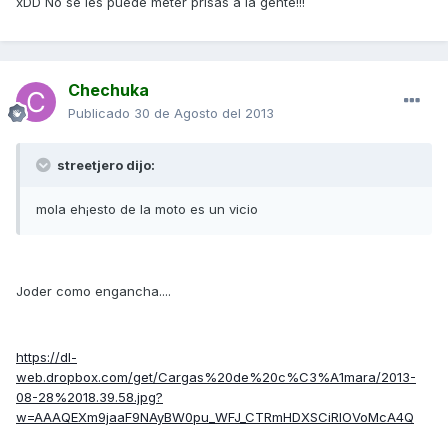
xDD No se les puede meter prisas a la gente!!!
Chechuka
Publicado
30 de Agosto del 2013
streetjero dijo:
mola eh¡esto de la moto es un vicio
Joder como engancha....
https://dl-
web.dropbox.com/get/Cargas%20de%20c%C3%A1mara/2013-
08-28%2018.39.58.jpg?
w=AAAQEXm9jaaF9NAyBW0pu_WFJ_CTRmHDXSCiRIOVoMcA4Q