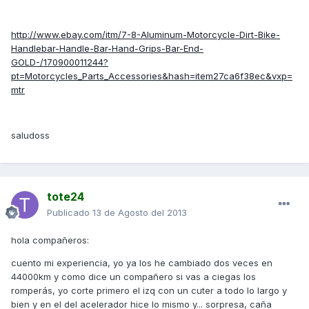
http://www.ebay.com/itm/7-8-Aluminum-Motorcycle-Dirt-Bike-
Handlebar-Handle-Bar-Hand-Grips-Bar-End-
GOLD-/170900011244?
pt=Motorcycles_Parts_Accessories&hash=item27ca6f38ec&vxp=
mtr
saludoss
tote24
Publicado
13 de Agosto del 2013
hola compañeros:
cuento mi experiencia, yo ya los he cambiado dos veces en
44000km y como dice un compañero si vas a ciegas los
romperás, yo corte primero el izq con un cuter a todo lo largo y
bien y en el del acelerador hice lo mismo y... sorpresa, caña