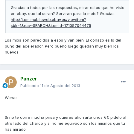
Gracias a todos por las respuestas, mirar estos que he visto
en ebay, que tal seran? Serviran para la moto? Gracias.
http://item.mobileweb.ebay.es/viewitem?
sbk=1&nav=SEARCH&itemId=171057044475
Los mios son parecidos a esos y van bien. El coñazo es lo del
puño del acelerador. Pero bueno luego quedan muy bien los
nuevos
Panzer
Publicado
11 de Agosto del 2013
Wenas
Si no te corre mucha prisa y quieres ahorrarte unos €€ pídelo al
otro lado del charco y si no me equivoco son los mismos que tu
has mirado