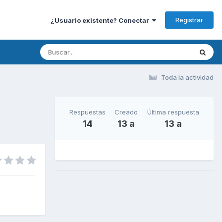
Registrar
¿Usuario existente? Conectar
Toda la actividad
Respuestas
Creado
Última respuesta
14
13 a
13 a