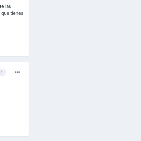
te las
 que tienes
or