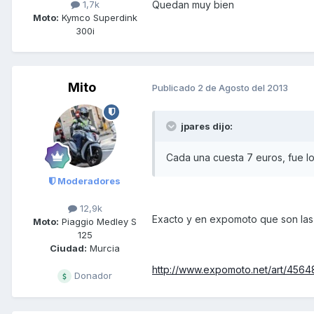
1,7k
Quedan muy bien
Moto:
Kymco Superdink
300i
Mito
Publicado
2 de Agosto del 2013
jpares dijo:
Cada una cuesta 7 euros, fue l
Moderadores
12,9k
Exacto y en expomoto que son las o
Moto:
Piaggio Medley S
125
Ciudad:
Murcia
http://www.expomoto.net/art/45648
Donador