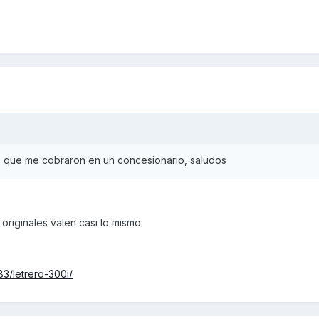
o que me cobraron en un concesionario, saludos
riginales valen casi lo mismo:
3/letrero-300i/