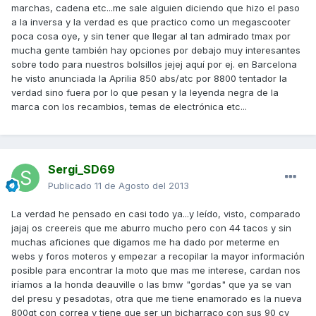
marchas, cadena etc...me sale alguien diciendo que hizo el paso
a la inversa y la verdad es que practico como un megascooter
poca cosa oye, y sin tener que llegar al tan admirado tmax por
mucha gente también hay opciones por debajo muy interesantes
sobre todo para nuestros bolsillos jejej aquí por ej. en Barcelona
he visto anunciada la Aprilia 850 abs/atc por 8800 tentador la
verdad sino fuera por lo que pesan y la leyenda negra de la
marca con los recambios, temas de electrónica etc...
Sergi_SD69
Publicado
11 de Agosto del 2013
La verdad he pensado en casi todo ya...y leído, visto, comparado
jajaj os creereis que me aburro mucho pero con 44 tacos y sin
muchas aficiones que digamos me ha dado por meterme en
webs y foros moteros y empezar a recopilar la mayor información
posible para encontrar la moto que mas me interese, cardan nos
iríamos a la honda deauville o las bmw "gordas" que ya se van
del presu y pesadotas, otra que me tiene enamorado es la nueva
800gt con correa y tiene que ser un bicharraco con sus 90 cv