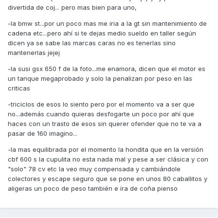
divertida de coj... pero mas bien para uno,
-la bmw st...por un poco mas me iria a la gt sin mantenimiento de
cadena etc...pero ahí si te dejas medio sueldo en taller según
dicen ya se sabe las marcas caras no es tenerlas sino
mantenerlas jejej
-la susi gsx 650 f de la foto...me enamora, dicen que el motor es
un tanque megaprobado y solo la penalizan por peso en las
criticas
-triciclos de esos lo siento pero por el momento va a ser que
no...además cuando quieras desfogarte un poco por ahí que
haces con un trasto de esos sin querer ofender que no te va a
pasar de 160 imagino...
-la mas equilibrada por el momento la hondita que en la versión
cbf 600 s la cupulita no esta nada mal y pese a ser clásica y con
"solo" 78 cv etc la veo muy compensada y cambiándole
colectores y escape seguro que se pone en unos 80 caballitos y
aligeras un poco de peso también e ira de coña pienso