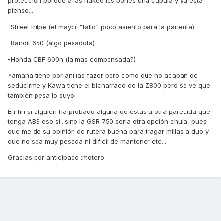
protección porque a las naked les pones una cúpula y ya esta
pienso...
-Street trilpe (el mayor "fallo" poco asiento para la parienta)
-Bandit 650 (algo pesadota)
-Honda CBF 600n (la mas compensada?)
Yamaha tiene por ahí las fazer pero como que no acaban de
seducirme y Kawa tiene el bicharraco de la Z800 pero se ve que
también pesa lo suyo
En fin si alguien ha probado alguna de estas u otra parecida que
tenga ABS eso si...sino la GSR 750 seria otra opción chula, pues
que me de su opinión de rutera buena para tragar millas a duo y
que no sea muy pesada ni difícil de mantener etc...
Gracias por anticipado :motero