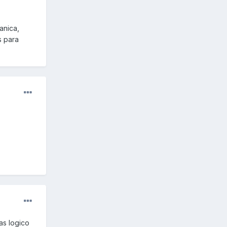
anica,
s para
as logico