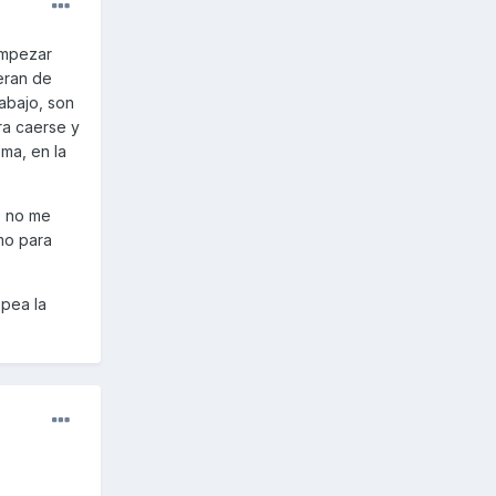
 empezar
seran de
abajo, son
ra caerse y
ma, en la
o no me
mo para
opea la