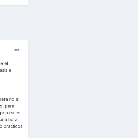
e el
asis e
bera no el
o, para
pero si es
 una hora
o practicos