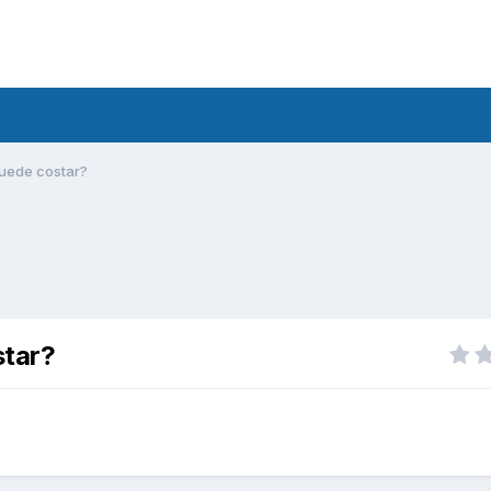
uede costar?
star?