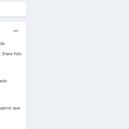
da.
. (Hare foto
iado
gujeros que