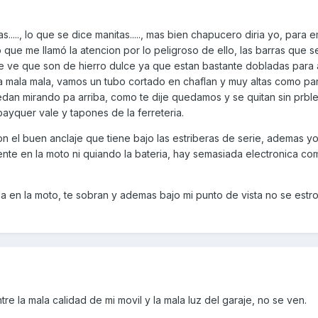
...., lo que se dice manitas....., mas bien chapucero diria yo, para
 que me llamó la atencion por lo peligroso de ello, las barras que 
e ve que son de hierro dulce ya que estan bastante dobladas para 
ra mala mala, vamos un tubo cortado en chaflan y muy altas como pa
dan mirando pa arriba, como te dije quedamos y se quitan sin prble
payquer vale y tapones de la ferreteria.
n el buen anclaje que tiene bajo las estriberas de serie, ademas y
nte en la moto ni quiando la bateria, hay semasiada electronica co
ola en la moto, te sobran y ademas bajo mi punto de vista no se estr
tre la mala calidad de mi movil y la mala luz del garaje, no se ven.