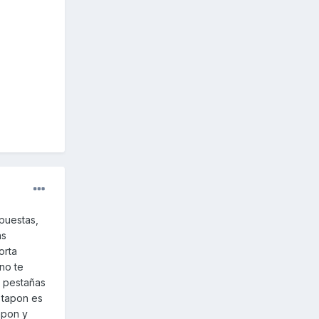
puestas,
as
orta
 no te
s pestañas
 tapon es
apon y