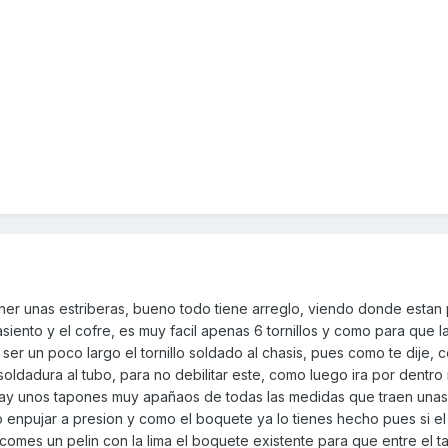
ner unas estriberas, bueno todo tiene arreglo, viendo donde estan 
asiento y el cofre, es muy facil apenas 6 tornillos y como para que l
 ser un poco largo el tornillo soldado al chasis, pues como te dije, c
soldadura al tubo, para no debilitar este, como luego ira por dentro
 hay unos tapones muy apañaos de todas las medidas que traen una
o enpujar a presion y como el boquete ya lo tienes hecho pues si el
comes un pelin con la lima el boquete existente para que entre el t