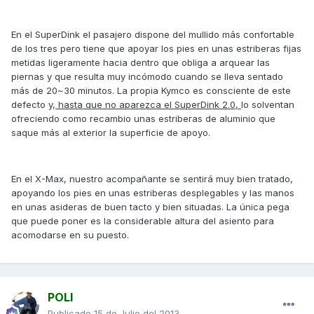
En el SuperDink el pasajero dispone del mullido más confortable
de los tres pero tiene que apoyar los pies en unas estriberas fijas
metidas ligeramente hacia dentro que obliga a arquear las
piernas y que resulta muy incómodo cuando se lleva sentado
más de 20~30 minutos. La propia Kymco es consciente de este
defecto y,
hasta que no aparezca el SuperDink 2.0,
lo solventan
ofreciendo como recambio unas estriberas de aluminio que
saque más al exterior la superficie de apoyo.
En el X-Max, nuestro acompañante se sentirá muy bien tratado,
apoyando los pies en unas estriberas desplegables y las manos
en unas asideras de buen tacto y bien situadas. La única pega
que puede poner es la considerable altura del asiento para
acomodarse en su puesto.
POLI
Publicado
15 de Julio del 2013