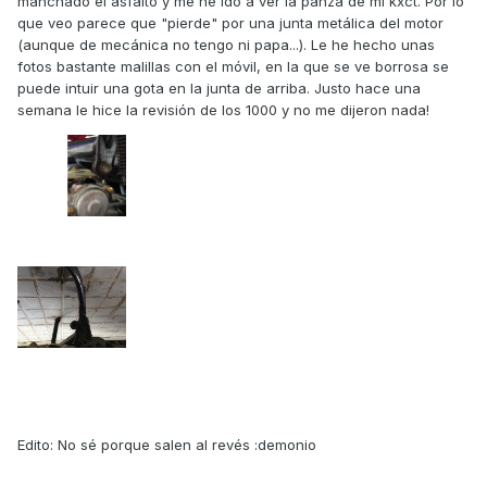
manchado el asfalto y me he ido a ver la panza de mi kxct. Por lo
que veo parece que "pierde" por una junta metálica del motor
(aunque de mecánica no tengo ni papa...). Le he hecho unas
fotos bastante malillas con el móvil, en la que se ve borrosa se
puede intuir una gota en la junta de arriba. Justo hace una
semana le hice la revisión de los 1000 y no me dijeron nada!
Edito: No sé porque salen al revés :demonio