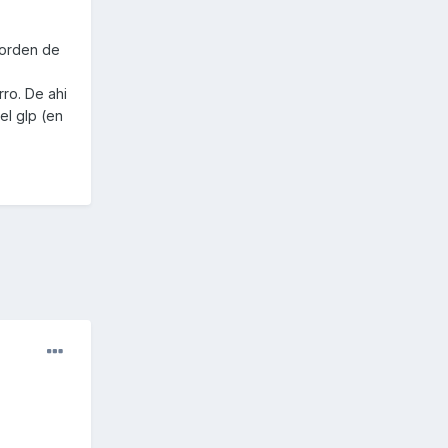
 orden de
ro. De ahi
el glp (en