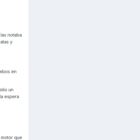
las notaba
patas y
ambos en
olio un
 la espera
l motor que