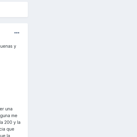
buenas y
ser una
inguna me
la 200 y la
cia que
ue la