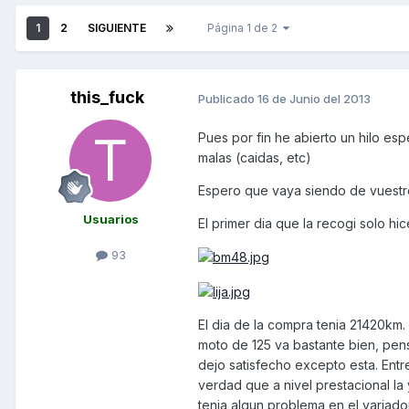
1
2
SIGUIENTE
Página 1 de 2
this_fuck
Publicado
16 de Junio del 2013
Pues por fin he abierto un hilo es
malas (caidas, etc)
Espero que vaya siendo de vuestr
Usuarios
El primer dia que la recogi solo hi
93
El dia de la compra tenia 21420km.
moto de 125 va bastante bien, pen
dejo satisfecho excepto esta. Entre
verdad que a nivel prestacional la
tenia algun problema en el variado