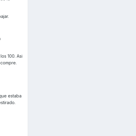
ajar.
n
los 100. Asi
a compre.
 que estaba
stirado.