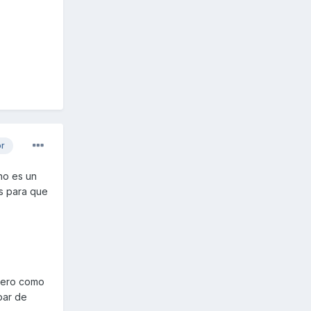
or
no es un
s para que
 pero como
par de