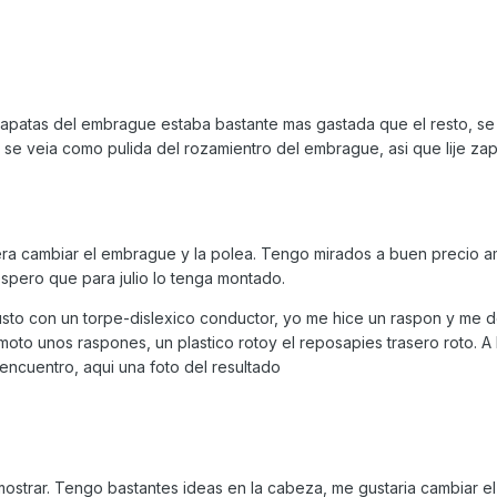
patas del embrague estaba bastante mas gastada que el resto, se 
n se veia como pulida del rozamientro del embrague, asi que lije za
sera cambiar el embrague y la polea. Tengo mirados a buen precio 
espero que para julio lo tenga montado.
sto con un torpe-dislexico conductor, yo me hice un raspon y me d
a moto unos raspones, un plastico rotoy el reposapies trasero roto. A
encuentro, aqui una foto del resultado
trar. Tengo bastantes ideas en la cabeza, me gustaria cambiar e