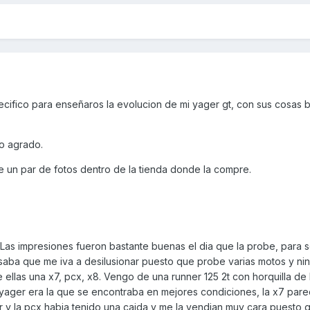
pecifico para enseñaros la evolucion de mi yager gt, con sus cosas 
o agrado.
ce un par de fotos dentro de la tienda donde la compre.
 Las impresiones fueron bastante buenas el dia que la probe, para 
saba que me iva a desilusionar puesto que probe varias motos y n
 ellas una x7, pcx, x8. Vengo de una runner 125 2t con horquilla de 
 yager era la que se encontraba en mejores condiciones, la x7 pare
r y la pcx habia tenido una caida y me la vendian muy cara puesto q