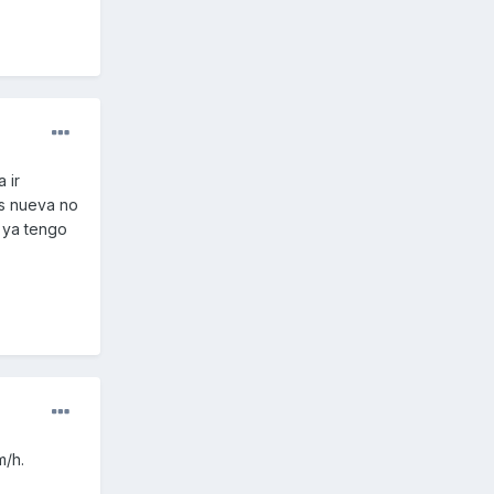
 ir
as nueva no
 ya tengo
m/h.