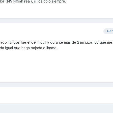
r (149 kms/h real), si los cojo siempre.
Aut
dor. El gps fue el del móvil y durante más de 2 minutos. Lo que me
a igual que haga bajada o llanee.