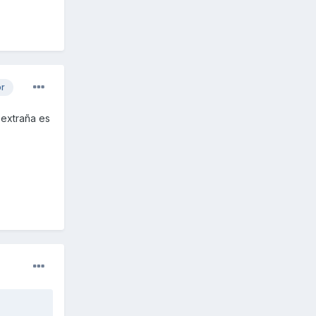
or
 extraña es