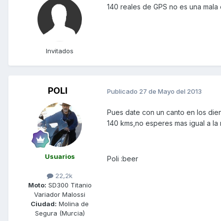
140 reales de GPS no es una mala 
Invitados
POLI
Publicado
27 de Mayo del 2013
Pues date con un canto en los die
140 kms,no esperes mas igual a la m
Usuarios
Poli :beer
22,2k
Moto:
SD300 Titanio
Variador Malossi
Ciudad:
Molina de
Segura (Murcia)