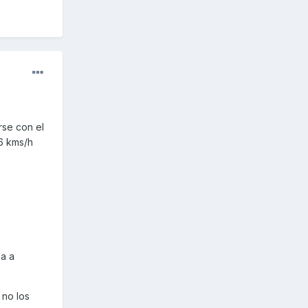
rse con el
 6 kms/h
za a
 no los