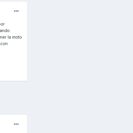
por
tando
ner la moto
 con