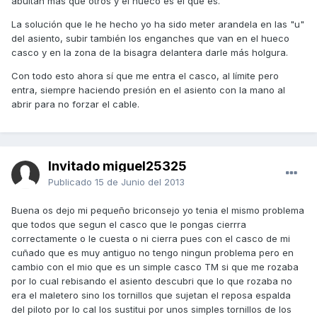
abultan más que otros y el hueco es el que es.
La solución que le he hecho yo ha sido meter arandela en las "u"
del asiento, subir también los enganches que van en el hueco
casco y en la zona de la bisagra delantera darle más holgura.
Con todo esto ahora sí que me entra el casco, al límite pero
entra, siempre haciendo presión en el asiento con la mano al
abrir para no forzar el cable.
Invitado miguel25325
Publicado
15 de Junio del 2013
Buena os dejo mi pequeño briconsejo yo tenia el mismo problema
que todos que segun el casco que le pongas cierrra
correctamente o le cuesta o ni cierra pues con el casco de mi
cuñado que es muy antiguo no tengo ningun problema pero en
cambio con el mio que es un simple casco TM si que me rozaba
por lo cual rebisando el asiento descubri que lo que rozaba no
era el maletero sino los tornillos que sujetan el reposa espalda
del piloto por lo cal los sustitui por unos simples tornillos de los