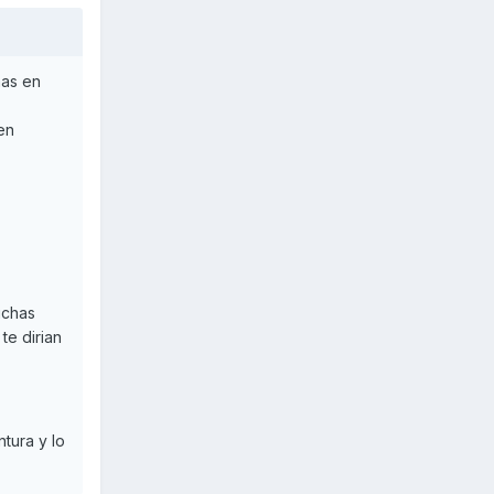
mas en
en
uchas
te dirian
ura y lo