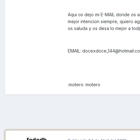
Aqui os dejo mi E-MAIL donde os ay
mejor intencion siempre, quiero 
os saluda y os desa lo mejor a tod
EMAIL: docexdoce_144@hotmail.c
:motero :motero
fededb