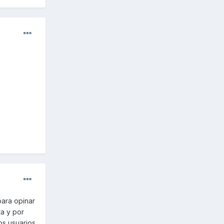
para opinar
a y por
os usuarios