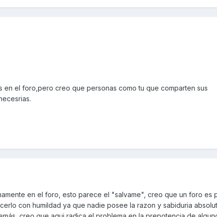
 en el foro,pero creo que personas como tu que comparten sus
necesrias.
mamente en el foro, esto parece el "salvame", creo que un foro es 
erlo con humildad ya que nadie posee la razon y sabiduria absolut
emás, creo que aqui radica el problema en la prepotencia de algun