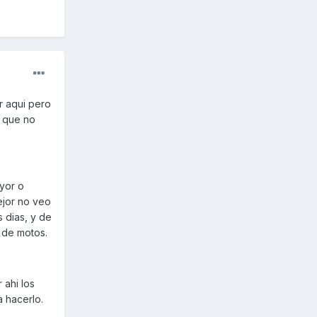
r aqui pero
, que no
yor o
ejor no veo
s dias, y de
 de motos.
 ahi los
a hacerlo.