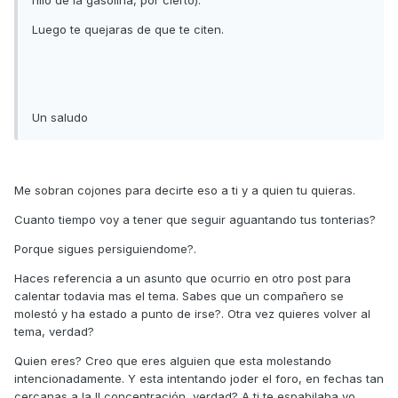
hilo de la gasolina, por cierto).
Luego te quejaras de que te citen.
Un saludo
Me sobran cojones para decirte eso a ti y a quien tu quieras.
Cuanto tiempo voy a tener que seguir aguantando tus tonterias?
Porque sigues persiguiendome?.
Haces referencia a un asunto que ocurrio en otro post para
calentar todavia mas el tema. Sabes que un compañero se
molestó y ha estado a punto de irse?. Otra vez quieres volver al
tema, verdad?
Quien eres? Creo que eres alguien que esta molestando
intencionadamente. Y esta intentando joder el foro, en fechas tan
cercanas a la II concentración, verdad? A ti te espabilaba yo,