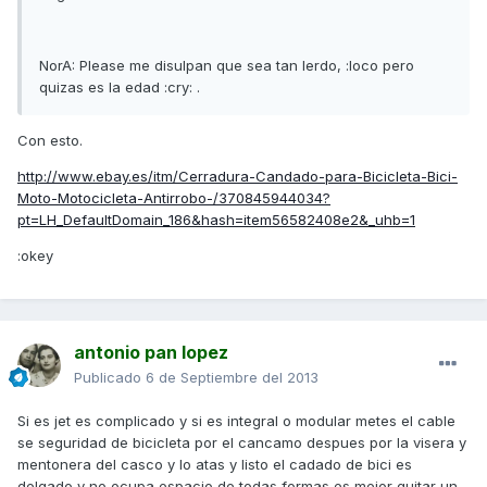
NorA: Please me disulpan que sea tan lerdo, :loco pero
quizas es la edad :cry: .
Con esto.
http://www.ebay.es/itm/Cerradura-Candado-para-Bicicleta-Bici-
Moto-Motocicleta-Antirrobo-/370845944034?
pt=LH_DefaultDomain_186&hash=item56582408e2&_uhb=1
:okey
antonio pan lopez
Publicado
6 de Septiembre del 2013
Si es jet es complicado y si es integral o modular metes el cable
se seguridad de bicicleta por el cancamo despues por la visera y
mentonera del casco y lo atas y listo el cadado de bici es
delgado y no ocupa espacio de todas formas es mejor quitar un