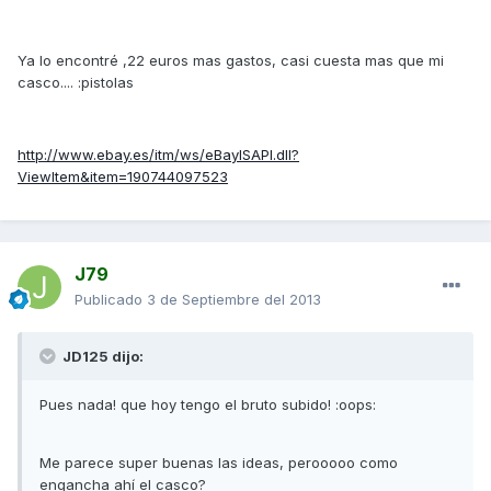
Ya lo encontré ,22 euros mas gastos, casi cuesta mas que mi
casco.... :pistolas
http://www.ebay.es/itm/ws/eBayISAPI.dll?
ViewItem&item=190744097523
J79
Publicado
3 de Septiembre del 2013
JD125 dijo:
Pues nada! que hoy tengo el bruto subido! :oops:
Me parece super buenas las ideas, perooooo como
engancha ahí el casco?