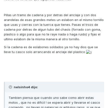
Pillas un tramo de cadena y por detras del anclaje y con dos
arandelas de esas grandes metes un eslabon en el mismo tornillo
que usas y cierras con la tuerca que tienes. Pasas el trozo de
cadena por detras de algun tubo del chasis (forrado con goma,
plastico o algo para que no te raye nada o haga ruido) y fijas el
ultimo eslabon de la misma manera al otro tornillo.
Si la cadena es de eslabones soldados ya no hay dios que se
lleve tu casco solo arrancando el anclaje del plastico
nelsinho4 dijo:
Tambien piensa que cuando uno sabe como abrir estas
motos , que no es dificil ! se espera abrir y llevarse el casco
corriendo , no llevan ni palancas ni artilujios raros ,si ve que