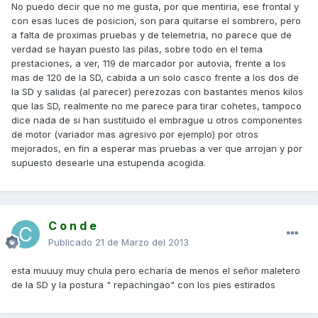
No puedo decir que no me gusta, por que mentiria, ese frontal y
con esas luces de posicion, son para quitarse el sombrero, pero
a falta de proximas pruebas y de telemetria, no parece que de
verdad se hayan puesto las pilas, sobre todo en el tema
prestaciones, a ver, 119 de marcador por autovia, frente a los
mas de 120 de la SD, cabida a un solo casco frente a los dos de
la SD y salidas (al parecer) perezozas con bastantes menos kilos
que las SD, realmente no me parece para tirar cohetes, tampoco
dice nada de si han sustituido el embrague u otros componentes
de motor (variador mas agresivo por ejemplo) por otros
mejorados, en fin a esperar mas pruebas a ver que arrojan y por
supuesto desearle una estupenda acogida.
C o n d e
Publicado
21 de Marzo del 2013
esta muuuy muy chula pero echaría de menos el señor maletero
de la SD y la postura " repachingao" con los pies estirados