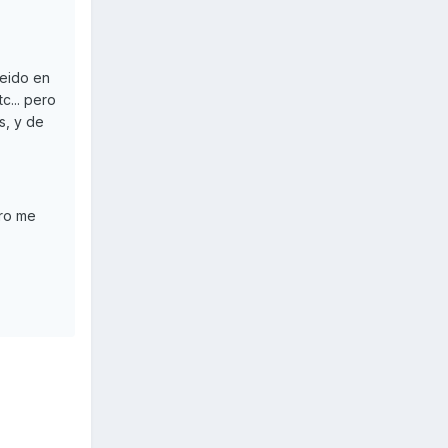
leido en
c... pero
s, y de
iro me