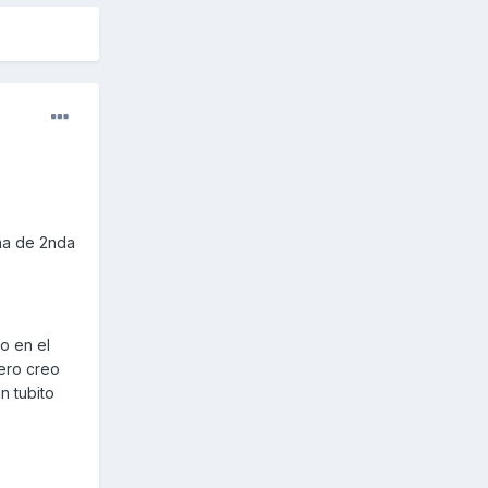
una de 2nda
do en el
pero creo
n tubito