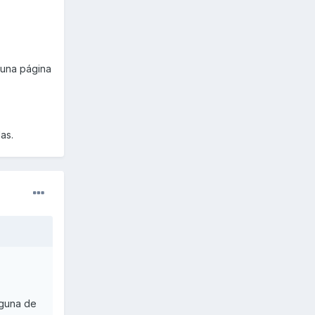
lguna página
as.
lguna de