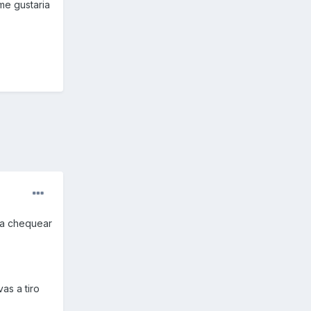
me gustaria
ta chequear
as a tiro