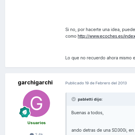
Si no, por hacerte una idea, puedes
como
http://www.ecoches.es/index
Lo que no recuerdo ahora mismo e
garchigarchi
Publicado
19 de Febrero del 2013
pabletti dijo:
Buenas a todos,
Usuarios
ando detras de una SD300i, en p
2,6k