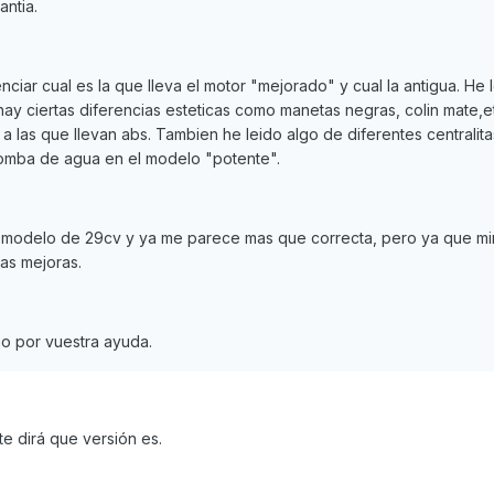
ntia.
ciar cual es la que lleva el motor "mejorado" y cual la antigua. He 
hay ciertas diferencias esteticas como manetas negras, colin mate,et
a las que llevan abs. Tambien he leido algo de diferentes centralita
 bomba de agua en el modelo "potente".
 modelo de 29cv y ya me parece mas que correcta, pero ya que m
las mejoras.
o por vuestra ayuda.
te dirá que versión es.