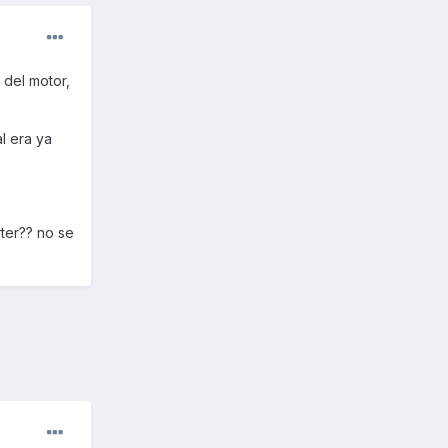
 del motor,
l era ya
rter?? no se