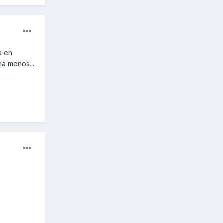
a en
a menos...