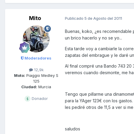
Mito
Publicado
5 de Agosto del 2011
Buenas, koko, ¿es recomendable pa
un brico hacerlo y no se yo...
Esta tarde voy a cambiarle la corr
zapatas del embrague y le daré un 
Moderadores
Al final compré una Bando 743 20 
12,9k
veremos cuando desmonte, me ha co
Moto:
Piaggio Medley S
125
Ciudad:
Murcia
Tengo que pillarme una dinamometric
Donador
para la YAger 123€ con los gastos.
les pediré otros de 11,5 a ver si 
saludos