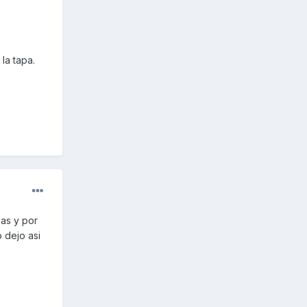
la tapa.
das y por
o dejo asi