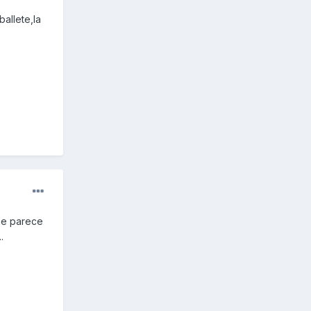
allete,la
 me parece
.