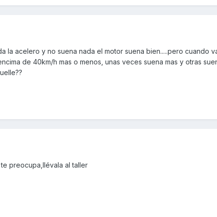
a la acelero y no suena nada el motor suena bien.....pero cuando v
r encima de 40km/h mas o menos, unas veces suena mas y otras suen
muelle??
 te preocupa,llévala al taller