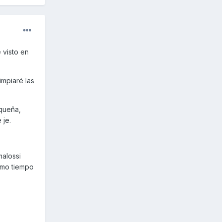
 visto en
impiaré las
queña,
 je.
malossi
ismo tiempo