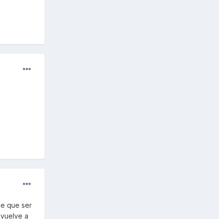
ne que ser
 vuelve a