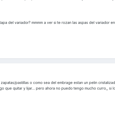
 tapa del variador? mmmm a ver si te rozan las aspas del variador en 
zapatas/pastillas o como sea del embrage estan un pelin cristaliza
o que quitar y lijar.... pero ahora no puedo tengo mucho curro,, si l