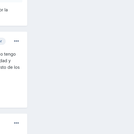
r la
or
lo tengo
idad y
sto de los