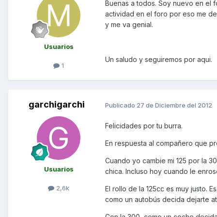
Buenas a todos. Soy nuevo en el f
actividad en el foro por eso me 
y me va genial.
Usuarios
Un saludo y seguiremos por aqui.
1
garchigarchi
Publicado
27 de Diciembre del 2012
Felicidades por tu burra.
En respuesta al compañero que pre
Cuando yo cambie mi 125 por la 30
Usuarios
chica. Incluso hoy cuando le enro
2,6k
El rollo de la 125cc es muy justo. E
como un autobús decida dejarte atr
Con la 300, como un coche decida 