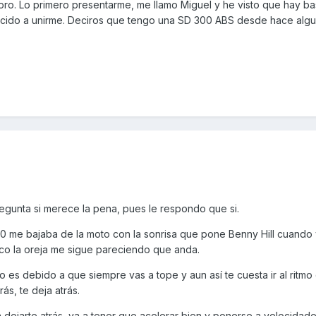
oro. Lo primero presentarme, me llamo Miguel y he visto que hay ba
decido a unirme. Deciros que tengo una SD 300 ABS desde hace al
gunta si merece la pena, pues le respondo que si.
0 me bajaba de la moto con la sonrisa que pone Benny Hill cuando
sco la oreja me sigue pareciendo que anda.
so es debido a que siempre vas a tope y aun así te cuesta ir al ritmo 
ás, te deja atrás.
dejarte atrás, va a tener que acelerar bien y ponerse a velocidad