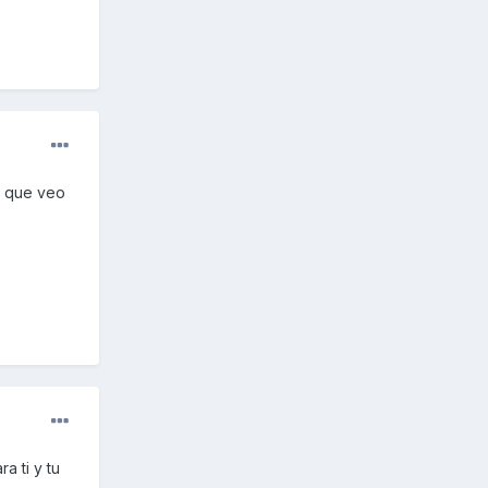
o que veo
a ti y tu