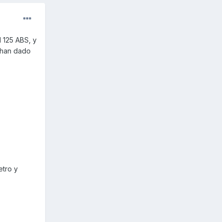
d 125 ABS, y
 han dado
etro y