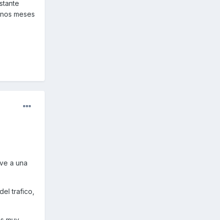
stante
gunos meses
 ve a una
del trafico,
es muy