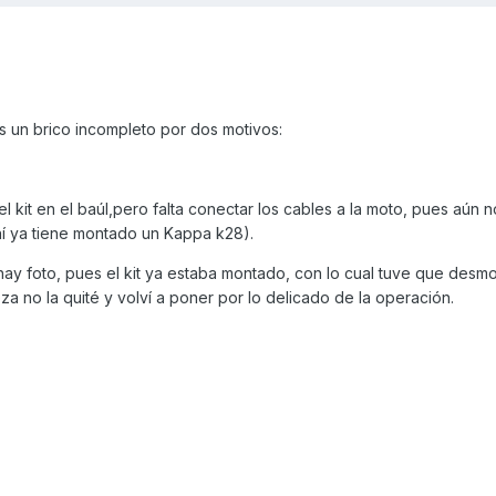
es un brico incompleto por dos motivos:
r el kit en el baúl,pero falta conectar los cables a la moto, pues aún 
hí ya tiene montado un Kappa k28).
ay foto, pues el kit ya estaba montado, con lo cual tuve que desmo
a no la quité y volví a poner por lo delicado de la operación.