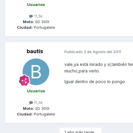
Usuarios
11,5k
Moto:
SD 300I
Ciudad:
Portugalete
bautis
Publicado
2 de Agosto del 2011
vale,ya está mirado y sí,también te
mucho,para verlo.
Igual dentro de poco lo pongo
Usuarios
11,5k
Moto:
SD 300I
Ciudad:
Portugalete
1 año más tarde...