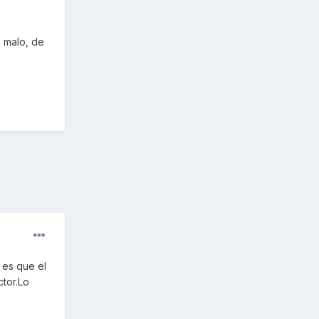
s malo, de
 es que el
ctor.Lo