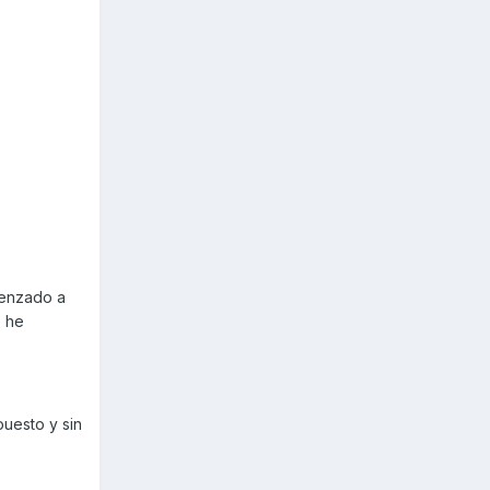
menzado a
e he
uesto y sin