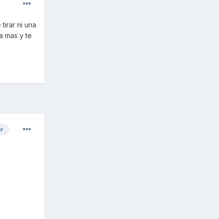
tirar ni una
a mas y te
or