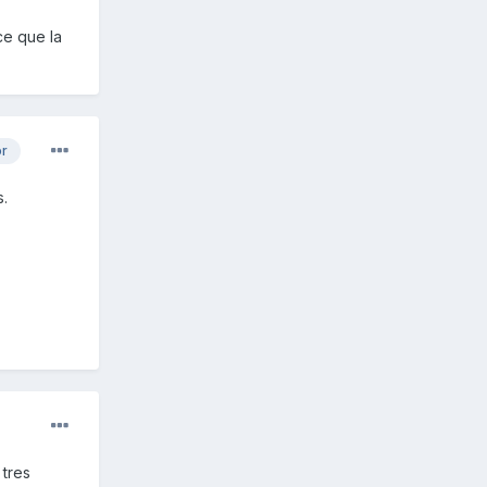
ce que la
or
s.
 tres