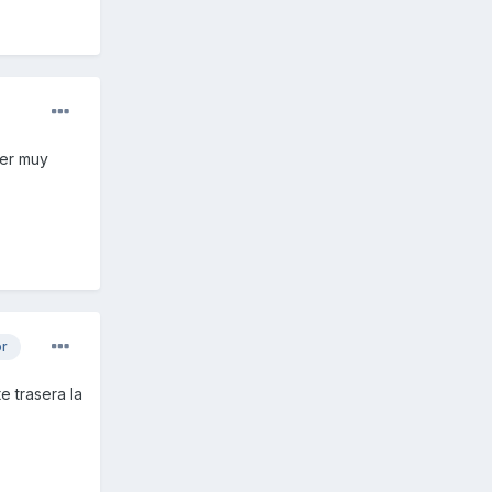
ser muy
or
e trasera la