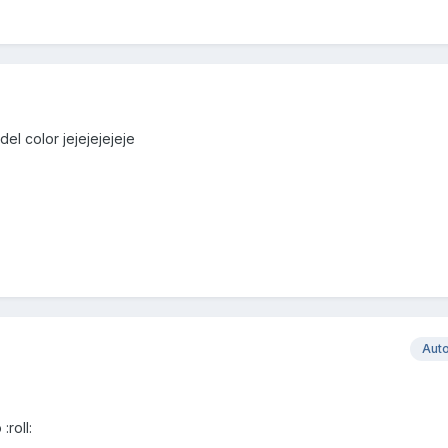
del color jejejejejeje
Aut
:roll: