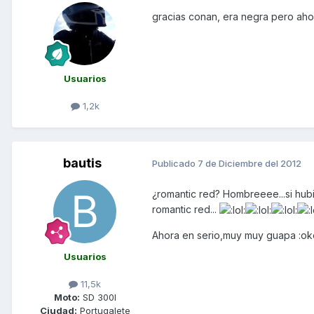
gracias conan, era negra pero aho
Usuarios
1,2k
bautis
Publicado
7 de Diciembre del 2012
¿romantic red? Hombreeee...si hubi
romantic red...
Ahora en serio,muy muy guapa :o
Usuarios
11,5k
Moto:
SD 300I
Ciudad:
Portugalete