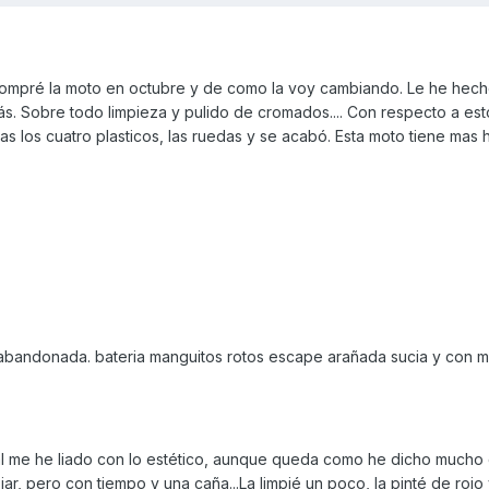
ompré la moto en octubre y de como la voy cambiando. Le he hech
ás. Sobre todo limpieza y pulido de cromados.... Con respecto a es
s los cuatro plasticos, las ruedas y se acabó. Esta moto tiene mas
 abandonada. bateria manguitos rotos escape arañada sucia y con 
l me he liado con lo estético, aunque queda como he dicho much
ar, pero con tiempo y una caña...La limpié un poco, la pinté de rojo