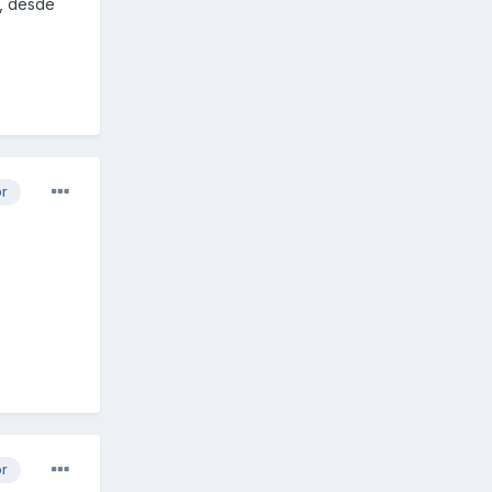
s, desde
or
or