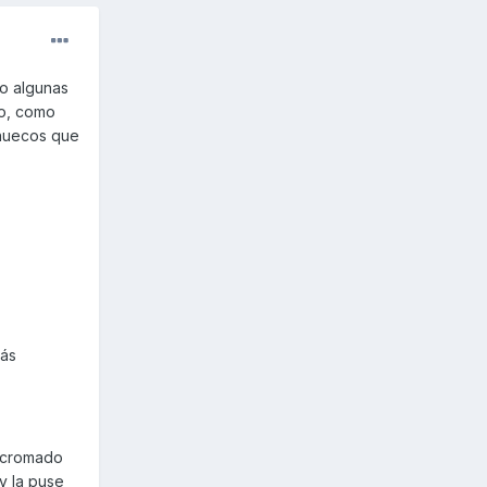
o algunas
to, como
 huecos que
más
o cromado
 y la puse