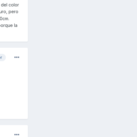
 del color
uro, pero
10cm.
porque la
or