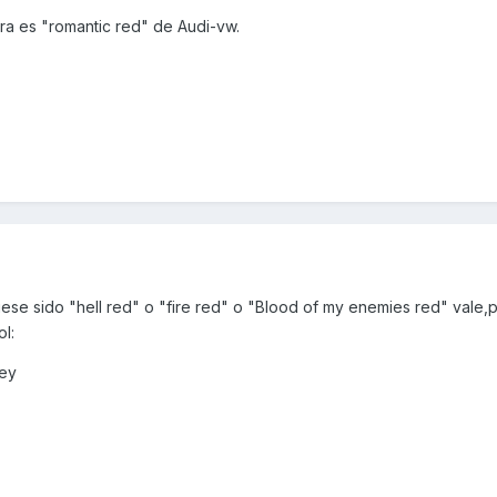
ra es "romantic red" de Audi-vw.
ese sido "hell red" o "fire red" o "Blood of my enemies red" vale,
key