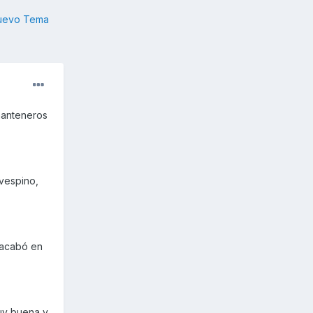
nuevo Tema
manteneros
vespino,
 acabó en
muy buena y