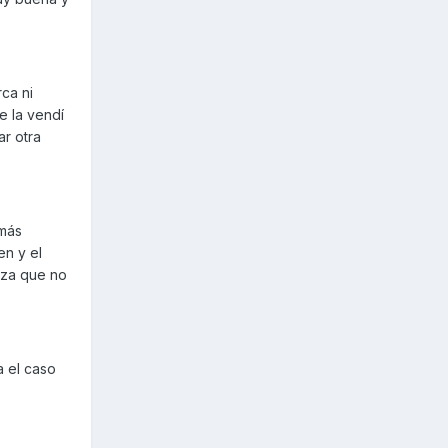
ca ni
e la vendí
r otra
 más
en y el
iza que no
a el caso