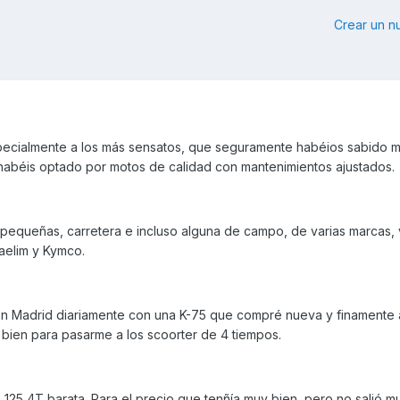
Crear un 
specialmente a los más sensatos, que seguramente habéios sabido 
 y habéis optado por motos de calidad con mantenimientos ajustados.
pequeñas, carretera e incluso alguna de campo, de varias marcas, 
aelim y Kymco.
n Madrid diariamente con una K-75 que compré nueva y finamente
ien para pasarme a los scoorter de 4 tiempos.
 125 4T barata. Para el precio que tenñía muy bien, pero no salió 