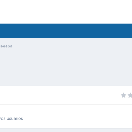
ieeepa
os usuarios