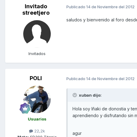
Invitado
Publicado
14 de Noviembre del 2012
streetjero
saludos y bienvenido al foro desd
Invitados
POLI
Publicado
14 de Noviembre del 2012
xuban dijo:
Hola soy Iñaki de donostia y t
aprendiendo y disfrutando sin 
Usuarios
22,2k
agur
Moto:
SD300 Titanio