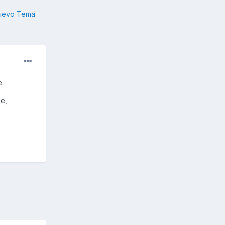
nuevo Tema
e
je,