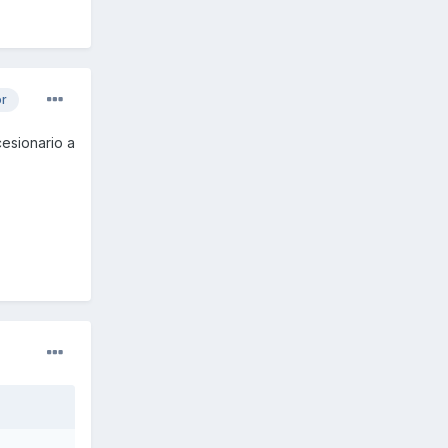
or
cesionario a