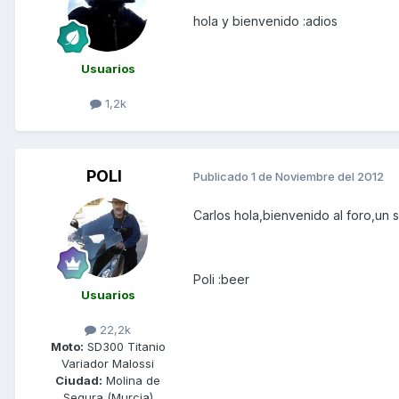
hola y bienvenido :adios
Usuarios
1,2k
POLI
Publicado
1 de Noviembre del 2012
Carlos hola,bienvenido al foro,un 
Poli :beer
Usuarios
22,2k
Moto:
SD300 Titanio
Variador Malossi
Ciudad:
Molina de
Segura (Murcia)