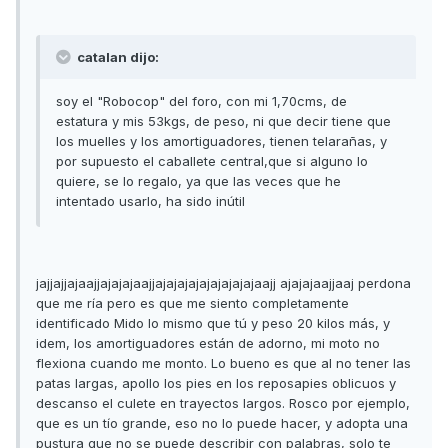
catalan dijo:
soy el "Robocop" del foro, con mi 1,70cms, de
estatura y mis 53kgs, de peso, ni que decir tiene que
los muelles y los amortiguadores, tienen telarañas, y
por supuesto el caballete central,que si alguno lo
quiere, se lo regalo, ya que las veces que he
intentado usarlo, ha sido inútil
jajjajjajaajjajajajaajjajajajajajajajajajaajj ajajajaajjaaj perdona
que me ría pero es que me siento completamente
identificado Mido lo mismo que tú y peso 20 kilos más, y
idem, los amortiguadores están de adorno, mi moto no
flexiona cuando me monto. Lo bueno es que al no tener las
patas largas, apollo los pies en los reposapies oblicuos y
descanso el culete en trayectos largos. Rosco por ejemplo,
que es un tío grande, eso no lo puede hacer, y adopta una
pustura que no se puede describir con palabras, solo te