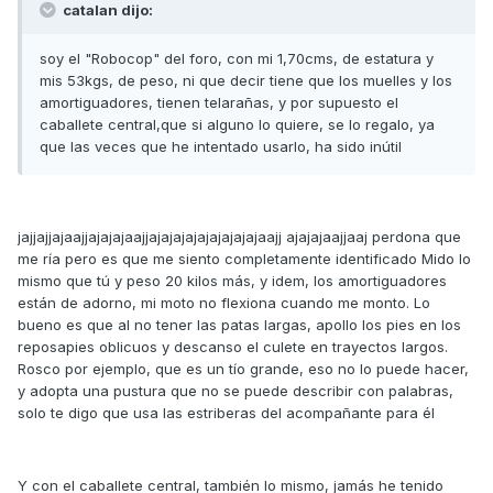
catalan dijo:
soy el "Robocop" del foro, con mi 1,70cms, de estatura y
mis 53kgs, de peso, ni que decir tiene que los muelles y los
amortiguadores, tienen telarañas, y por supuesto el
caballete central,que si alguno lo quiere, se lo regalo, ya
que las veces que he intentado usarlo, ha sido inútil
jajjajjajaajjajajajaajjajajajajajajajajajaajj ajajajaajjaaj perdona que
me ría pero es que me siento completamente identificado Mido lo
mismo que tú y peso 20 kilos más, y idem, los amortiguadores
están de adorno, mi moto no flexiona cuando me monto. Lo
bueno es que al no tener las patas largas, apollo los pies en los
reposapies oblicuos y descanso el culete en trayectos largos.
Rosco por ejemplo, que es un tío grande, eso no lo puede hacer,
y adopta una pustura que no se puede describir con palabras,
solo te digo que usa las estriberas del acompañante para él
Y con el caballete central, también lo mismo, jamás he tenido