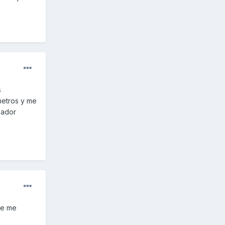
s
ometros y me
iador
ue me