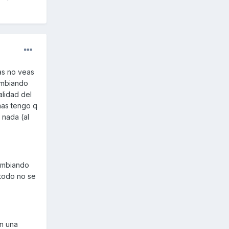
as no veas
cambiando
lidad del
mas tengo q
 nada (al
cambiando
 todo no se
en una