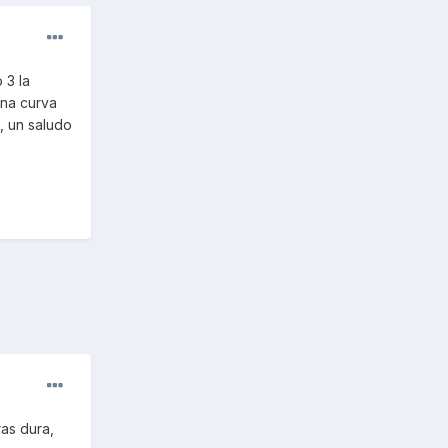
 3 la
una curva
, un saludo
ras dura,