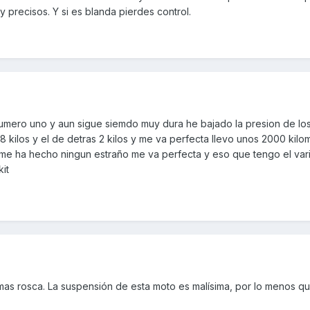
 precisos. Y si es blanda pierdes control.
 numero uno y aun sigue siemdo muy dura he bajado la presion de lo
.8 kilos y el de detras 2 kilos y me va perfecta llevo unos 2000 kil
me ha hecho ningun estraño me va perfecta y eso que tengo el var
it
e mas rosca. La suspensión de esta moto es malísima, por lo menos q