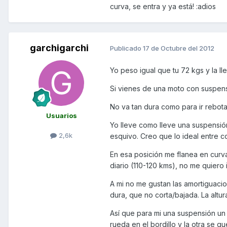
curva, se entra y ya está! :adios
garchigarchi
Publicado
17 de Octubre del 2012
Yo peso igual que tu 72 kgs y la lle
Si vienes de una moto con suspens
No va tan dura como para ir rebot
Usuarios
Yo lleve como lleve una suspensión
2,6k
esquivo. Creo que lo ideal entre c
En esa posición me flanea en curva
diario (110-120 kms), no me quiero i
A mi no me gustan las amortiguacio
dura, que no corta/bajada. La altu
Así que para mi una suspensión un
rueda en el bordillo y la otra se q