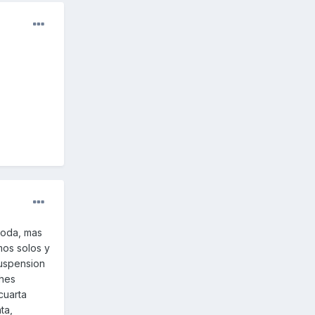
moda, mas
mos solos y
suspension
ches
cuarta
ta,