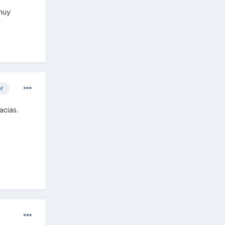
 muy
or
acias.