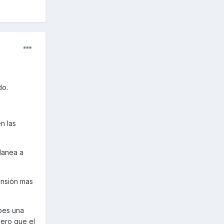
do.
n las
flanea a
ensión mas
bes una
pero que el