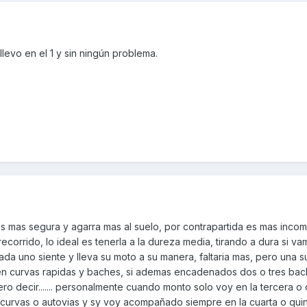
levo en el 1 y sin ningún problema.
es mas segura y agarra mas al suelo, por contrapartida es mas inco
corrido, lo ideal es tenerla a la dureza media, tirando a dura si va
da uno siente y lleva su moto a su manera, faltaria mas, pero una 
 en curvas rapidas y baches, si ademas encadenados dos o tres ba
ro decir....... personalmente cuando monto solo voy en la tercera o 
curvas o autovias y sy voy acompañado siempre en la cuarta o quin