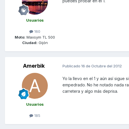
puedes probar en el 1.
Usuarios
160
Moto:
Maxsym TL 500
Ciudad:
Gijón
Amerbik
Publicado
16 de Octubre del 2012
Yo la llevo en el 1 y aún así sig
empedrado. No he notado nada raro 
carretera y algo más deprisa.
Usuarios
185