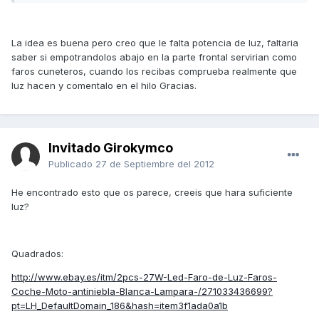
La idea es buena pero creo que le falta potencia de luz, faltaria
saber si empotrandolos abajo en la parte frontal servirian como
faros cuneteros, cuando los recibas comprueba realmente que
luz hacen y comentalo en el hilo Gracias.
Invitado Girokymco
Publicado
27 de Septiembre del 2012
He encontrado esto que os parece, creeis que hara suficiente
luz?
Quadrados:
http://www.ebay.es/itm/2pcs-27W-Led-Faro-de-Luz-Faros-
Coche-Moto-antiniebla-Blanca-Lampara-/271033436699?
pt=LH_DefaultDomain_186&hash=item3f1ada0a1b