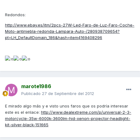
Redondos:
http://www.ebay.es/itm/2pcs-27W-Led-Faro-de-Luz-Faro-Coche-
Moto-antiniebla-redonda-Lampara-Auto-/280938709654?
pt=LH_DefaultDomain_186&hash=item4169408296
marote1986
Publicado
27 de Septiembre del 2012
E mirado algo más y e visto unos faros que os podría interesar
este es el enlace:
http://www.dealextreme.com/p/universal-2-3-
motorcycle-35w-6000k-3600lm-hid-xenon-projector-headlight-
kit-silver-black-151665