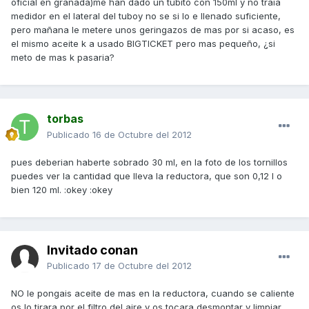
oficial en granada)me han dado un tubito con 150ml y no traia
medidor en el lateral del tuboy no se si lo e llenado suficiente,
pero mañana le metere unos geringazos de mas por si acaso, es
el mismo aceite k a usado BIGTICKET pero mas pequeño, ¿si
meto de mas k pasaria?
torbas
Publicado
16 de Octubre del 2012
pues deberian haberte sobrado 30 ml, en la foto de los tornillos
puedes ver la cantidad que lleva la reductora, que son 0,12 l o
bien 120 ml. :okey :okey
Invitado conan
Publicado
17 de Octubre del 2012
NO le pongais aceite de mas en la reductora, cuando se caliente
os lo tirara por el filtro del aire y os tocara desmontar y limpiar