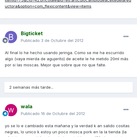
Itemid=75&cid=42:bricolaje&id=86:articulocambiodeaceitedelared
uctora&option=com_flexicontent&view=items
Bigticket
Publicado
3 de Octubre del 2012
Al final lo he hecho usando jeringa. Como se me ha escurrido
algo (vaya mierda de agujerito) de aceite le he metido 20ml más
por si las moscas. Mejor que sobre que no que falte.
2 semanas más tarde...
wala
Publicado
16 de Octubre del 2012
yo se lo e cambiado esta mañana y la verdad k an salido cositas
negras, lo unico k estoy un poco mosca pork en la la tienda (la