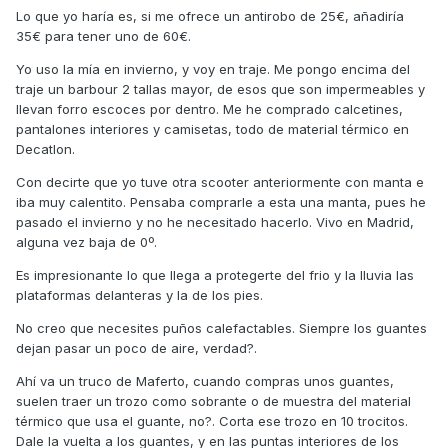
Lo que yo haría es, si me ofrece un antirobo de 25€, añadiría
35€ para tener uno de 60€.
Yo uso la mía en invierno, y voy en traje. Me pongo encima del
traje un barbour 2 tallas mayor, de esos que son impermeables y
llevan forro escoces por dentro. Me he comprado calcetines,
pantalones interiores y camisetas, todo de material térmico en
Decatlon.
Con decirte que yo tuve otra scooter anteriormente con manta e
iba muy calentito. Pensaba comprarle a esta una manta, pues he
pasado el invierno y no he necesitado hacerlo. Vivo en Madrid,
alguna vez baja de 0º.
Es impresionante lo que llega a protegerte del frio y la lluvia las
plataformas delanteras y la de los pies.
No creo que necesites puños calefactables. Siempre los guantes
dejan pasar un poco de aire, verdad?.
Ahí va un truco de Maferto, cuando compras unos guantes,
suelen traer un trozo como sobrante o de muestra del material
térmico que usa el guante, no?. Corta ese trozo en 10 trocitos.
Dale la vuelta a los guantes, y en las puntas interiores de los