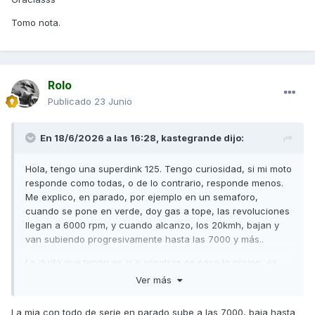
Tomo nota.
Rolo
Publicado
23 Junio
En 18/6/2026 a las 16:28,
kastegrande
dijo:
Hola, tengo una superdink 125. Tengo curiosidad, si mi moto
responde como todas, o de lo contrario, responde menos.
Me explico, en parado, por ejemplo en un semaforo,
cuando se pone en verde, doy gas a tope, las revoluciones
llegan a 6000 rpm, y cuando alcanzo, los 20kmh, bajan y
van subiendo progresivamente hasta las 7000 y más..
La duda que tengo es si a vosotros os pasa lo mismo, es
decir, cuando dais gas a tope, en parado, ¿hasta donde
Ver más
suben las revoluciones inicialmente en primer momento?
La mia con todo de serie en parado sube a las 7000, baja hasta
Para ganar en salida, quizás debería poner unos rodillos