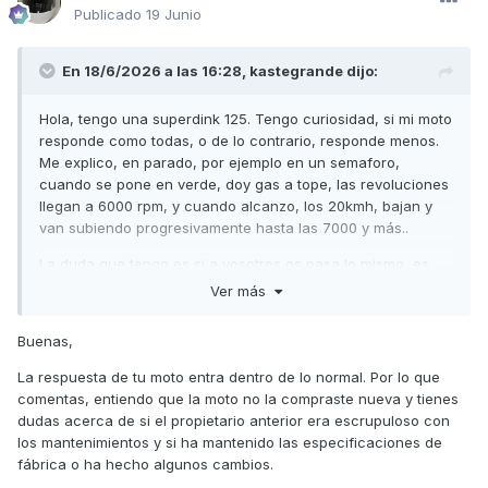
Publicado
19 Junio
En 18/6/2026 a las 16:28,
kastegrande
dijo:
Hola, tengo una superdink 125. Tengo curiosidad, si mi moto
responde como todas, o de lo contrario, responde menos.
Me explico, en parado, por ejemplo en un semaforo,
cuando se pone en verde, doy gas a tope, las revoluciones
llegan a 6000 rpm, y cuando alcanzo, los 20kmh, bajan y
van subiendo progresivamente hasta las 7000 y más..
La duda que tengo es si a vosotros os pasa lo mismo, es
decir, cuando dais gas a tope, en parado, ¿hasta donde
Ver más
suben las revoluciones inicialmente en primer momento?
Buenas,
Para ganar en salida, quizás debería poner unos rodillos
algo más ligeros. No podria confirmarlo, pero creo que trae
La respuesta de tu moto entra dentro de lo normal. Por lo que
los originales que monta en cuanto a peso se refiere.
comentas, entiendo que la moto no la compraste nueva y tienes
¿Conseguiría mejor respuesta?¿Que peso recomendariais?
dudas acerca de si el propietario anterior era escrupuloso con
Mi uso es totalmente urbano.
los mantenimientos y si ha mantenido las especificaciones de
fábrica o ha hecho algunos cambios.
Quizás sea una chorrada, pero me gustaría saber si mi