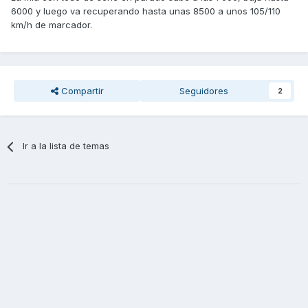
6000 y luego va recuperando hasta unas 8500 a unos 105/110
algo más ligeros. No podria confirmarlo, pero creo que trae
km/h de marcador.
los originales que monta en cuanto a peso se refiere.
¿Conseguiría mejor respuesta?¿Que peso recomendariais?
Mi uso es totalmente urbano.
Quizás sea una chorrada, pero me gustaría saber si mi
moto responde "normal" o no.
Compartir
Seguidores
2
Gracias por adelantado.
Ir a la lista de temas