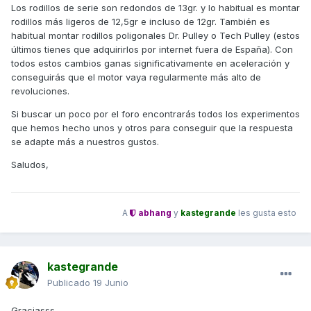
moto responde "normal" o no.
Los rodillos de serie son redondos de 13gr. y lo habitual es montar
rodillos más ligeros de 12,5gr e incluso de 12gr. También es
habitual montar rodillos poligonales Dr. Pulley o Tech Pulley (estos
Gracias por adelantado.
últimos tienes que adquirirlos por internet fuera de España). Con
todos estos cambios ganas significativamente en aceleración y
conseguirás que el motor vaya regularmente más alto de
revoluciones.
Si buscar un poco por el foro encontrarás todos los experimentos
que hemos hecho unos y otros para conseguir que la respuesta
se adapte más a nuestros gustos.
Saludos,
A
abhang
y
kastegrande
les gusta esto
kastegrande
Publicado
19 Junio
Graciasss