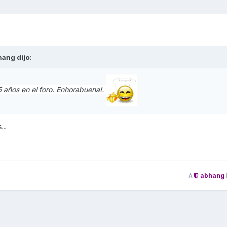
hang
dijo:
5 años en el foro. Enhorabuena!.
...
A
abhang