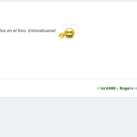
ños en el foro. Enhorabuena!.
A
lord486
y
Rogers
l