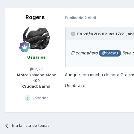
Rogers
Publicado
2 Abril
En 26/1/2026 a las 17:21,
ab
El compañero
lleva 
@Rogers
Usuarios
2,2k
Aunque con mucha demora Gracias
Moto:
Yamaha XMax
400
Un abrazo
Ciudad:
Barna
Donador
Ir a la lista de temas