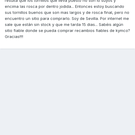
resulta que los tornillos que lleva puesto no son lo suyos y
encima las rosca por dentro jodida... Entonces estoy buscando
sus tornillos buenos que son mas largos y de rosca final, pero no
encuentro un sitio para comprarlo. Soy de Sevilla. Por internet me
sale que están sin stock y que me tarda 15 dias... Sabéis algún
sitio fiable donde se pueda comprar recambios fiables de kymco?
Gracias!!!!