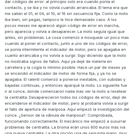
dar códigos de error: al principio solo era cuando ponía el
contacto, y se iba y no volvía cuando arrancaba. El tema era que
me salían el 01, el 04, el 10, el 16 sin secuencia fija. Como la moto
iba bien, sin pegas, tampoco le hice demasiado caso. A los
pocos meses me apareció algún código de error en marcha,
pero aparecía y volvía a desaparecer. La moto seguía igual que
antes, sin problemas. La cosa comenzó a mosquear un poco mas
cuando al poner el contacto, junto a uno de los códigos de error,
se ponía intermitente el indicador de motor, pero se apagaba en
cuanto arrancaba y no volvía a surgir. Sigo diciendo que la moto
no mostraba signos de fallos. Aquí ya dejé de meterla en
carretera y la cogía lo mínimo posible. Hace un par de meses ya
se encendió el indicador de motor de forma fija, y ya no se
apagaba. El ralentí comenzó a ponerse inestable, con subidas y
bajadas continuas, y entonces aparqué la moto. Lo siguiente fue
ir al conce, donde comenzaron nada mas ver la moto a resetear
la centralita. Desaparecieron todos los códigos de error, dejó de
encenderse el indicador de motor, pero al probarla volvía a surgir
el fallo de apertura de mariposa. Aquí empezó la investigación del
conce. ¿Sensor de la válvula de mariposa?. Comprobada,
funcionando correctamente. El mecánico me empezó a susurrar
problemas de centralita. La broma eran unos 600 euros mas iva
una nueva centralita. La otra opción una de segunda mano, muy