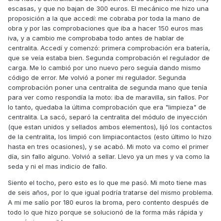
escasas, y que no bajan de 300 euros. El mecánico me hizo una
proposición a la que accedí: me cobraba por toda la mano de
obra y por las comprobaciones que iba a hacer 150 euros mas
iva, y a cambio me comprobaba todo antes de hablar de
centralita. Accedí y comenzó: primera comprobación era batería,
que se veía estaba bien. Segunda comprobación el regulador de
carga. Me lo cambió por uno nuevo pero seguía dando mismo
código de error. Me volvió a poner mi regulador. Segunda
comprobación poner una centralita de segunda mano que tenía
para ver como respondía la moto: iba de maravilla, sin fallos. Por
lo tanto, quedaba la última comprobación que era "limpieza" de
centralita. La sacó, separó la centralita del módulo de inyección
(que estan unidos y sellados ambos elementos), lijó los contactos
de la centralita, los limpió con limpiacontactos (esto último lo hizo
hasta en tres ocasiones), y se acabó. Mi moto va como el primer
día, sin fallo alguno. Volvió a sellar. Llevo ya un mes y va como la
seda y ni el mas indicio de fallo.
Siento el tocho, pero esto es lo que me pasó. Mi moto tiene mas
de seis años, por lo que igual podría tratarse del mismo problema.
A mi me salío por 180 euros la broma, pero contento después de
todo lo que hizo porque se solucionó de la forma más rápida y