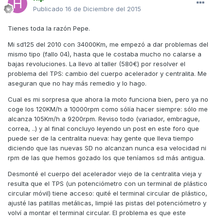
Publicado
16 de Diciembre del 2015
Tienes toda la razón Pepe.
Mi sd125 del 2010 con 34000Km, me empezó a dar problemas del
mismo tipo (fallo 04), hasta que le costaba mucho no calarse a
bajas revoluciones. La llevo al taller (580€) por resolver el
problema del TPS: cambio del cuerpo acelerador y centralita. Me
aseguran que no hay más remedio y lo hago.
Cual es mi sorpresa que ahora la moto funciona bien, pero ya no
coge los 120KM/h a 10000rpm como sólía hacer siempre: sólo me
alcanza 105Km/h a 9200rpm. Reviso todo (variador, embrague,
correa, ..) y al final concluyo leyendo un post en este foro que
puede ser de la centralita nueva: hay gente que lleva tiempo
diciendo que las nuevas SD no alcanzan nunca esa velocidad ni
rpm de las que hemos gozado los que teníamos sd más antigua.
Desmonté el cuerpo del acelerador viejo de la centralita vieja y
resulta que el TPS (un potenciómetro con un terminal de plástico
circular móvil) tiene acceso: quité el terminal circular de plástico,
ajusté las patillas metálicas, limpié las pistas del potenciómetro y
volví a montar el terminal circular. El problema es que este