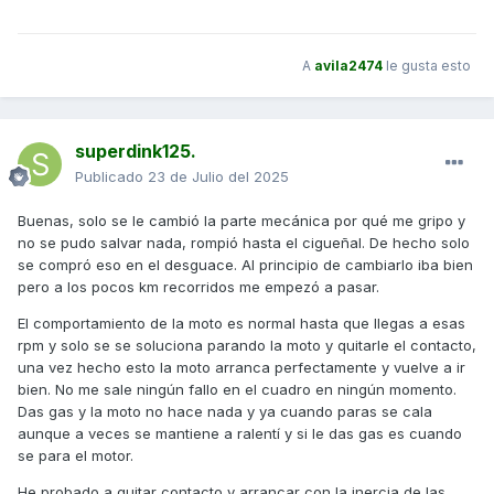
A
avila2474
le gusta esto
superdink125.
Publicado
23 de Julio del 2025
Buenas, solo se le cambió la parte mecánica por qué me gripo y
no se pudo salvar nada, rompió hasta el cigueñal. De hecho solo
se compró eso en el desguace. Al principio de cambiarlo iba bien
pero a los pocos km recorridos me empezó a pasar.
El comportamiento de la moto es normal hasta que llegas a esas
rpm y solo se se soluciona parando la moto y quitarle el contacto,
una vez hecho esto la moto arranca perfectamente y vuelve a ir
bien. No me sale ningún fallo en el cuadro en ningún momento.
Das gas y la moto no hace nada y ya cuando paras se cala
aunque a veces se mantiene a ralentí y si le das gas es cuando
se para el motor.
He probado a quitar contacto y arrancar con la inercia de las