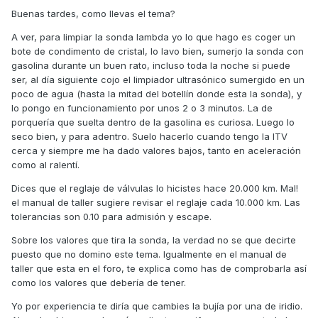
https://ibb.co/hRx08Tpz
Buenas tardes, como llevas el tema?
Doy datos para mas ayuda:
A ver, para limpiar la sonda lambda yo lo que hago es coger un
-Ultimo reglaje de valvulas hace 20.000 kms, aceite y filtro
bote de condimento de cristal, lo lavo bien, sumerjo la sonda con
nuevo para la itv, bujia nueva tambien, filtro de aire nuevo.
gasolina durante un buen rato, incluso toda la noche si puede
ser, al día siguiente cojo el limpiador ultrasónico sumergido en un
-La moto tiene 48.000 kms, pero con 38.000 se cambio el
poco de agua (hasta la mitad del botellín donde esta la sonda), y
piston, junta de culata , cadena tensor de la cadena ect.
lo pongo en funcionamiento por unos 2 o 3 minutos. La de
porquería que suelta dentro de la gasolina es curiosa. Luego lo
-Las pruebas que he hecho son las siguientes, segun el
seco bien, y para adentro. Suelo hacerlo cuando tengo la ITV
manual de taller la sonda Lambda tiene que trabajar a una
cerca y siempre me ha dado valores bajos, tanto en aceleración
resistencia de 6,7 o 9,5 omnhios, y da 8 , con lo que esta
como al ralentí.
bien. El problema es el voltaje, despues de dejar la moto
arrancada 15 minutos, el voltaje al ralenti es de 0.8 a 0.84
Dices que el reglaje de válvulas lo hicistes hace 20.000 km. Mal!
voltios, y oscila muy muy poquito, en cambio si acelero, si
el manual de taller sugiere revisar el reglaje cada 10.000 km. Las
que va variando, pero una vez paro y vuelve a estar al
tolerancias son 0.10 para admisión y escape.
ralenti, vuelve a los valores anteriores.
Sobre los valores que tira la sonda, la verdad no se que decirte
-He probado a limpiar la sonda Lambda con limpiacontactos
puesto que no domino este tema. Igualmente en el manual de
de secado rapido, y cepillarla con un cepillo de dientes
taller que esta en el foro, te explica como has de comprobarla así
suave.
como los valores que debería de tener.
Yo por experiencia te diría que cambies la bujía por una de iridio.