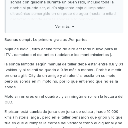
sonda con gasolina durante un buen rato, incluso toda la
noche si puede ser, al día siguiente cojo el limpiador
ultrasónico sumergido en un poco de agua (hasta la mitad
del botellín donde esta la sonda), y lo pongo en
funcionamiento por unos 2 o 3 minutos. La de porquería
Ver más
que suelta dentro de la gasolina es curiosa. Luego lo seco
bien, y para adentro. Suelo hacerlo cuando tengo la ITV
Buenas compi . Lo primero gracias .Por partes .
cerca y siempre me ha dado valores bajos, tanto en
aceleración como al ralentí.
bujia de iridio , filtro aceite filtro de aire ect todo nuevo para la
ITV , cambiado el día antes ( adelante los mantenimientos ).
Dices que el reglaje de válvulas lo hicistes hace 20.000 km.
Mal! el manual de taller sugiere revisar el reglaje cada
la sonda lambda según manual de taller debe estar entre 0.8 y 0.1
10.000 km. Las tolerancias son 0.10 para admisión y escape.
voltios y al ralentí se queda a 0.8v más o menos . Probé a medir
en una agiliti City de un amigo y al ralentí si oscila en su moto,
Sobre los valores que tira la sonda, la verdad no se que
pero su sonda en mi moto no, por lo que entiendo que no es la
decirte puesto que no domino este tema. Igualmente en el
sonda .
manual de taller que esta en el foro, te explica como has de
comprobarla así como los valores que debería de tener.
Moto sin errores en el cuadro , y sin ningún error en la lectura del
OBD.
Yo por experiencia te diría que cambies la bujía por una de
iridio. Al ser la chispa mucho más caliente y uniforme,
El pistón está cambiado junto con junta de culata , hace 10.000
quema toda la dosificación que mete el inyector eliminando
kms ( historia larga , pero en el taller pensaron que gripo y lo que
la posibilidad de que expulse combustible sin quemar, que a
fue es que al romper la correa del variador trabó el cigüeñal y se
la postre, perjudica en la ITV.