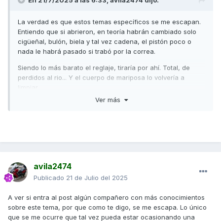
En 21/7/2025 a las 6:33,
avila2474
dijo:
La verdad es que estos temas específicos se me escapan.
Entiendo que si abrieron, en teoría habrán cambiado solo
cigüeñal, bulón, biela y tal vez cadena, el pistón poco o
nada le habrá pasado si trabó por la correa.
Siendo lo más barato el reglaje, tiraría por ahí. Total, de
perdidos al rio... Y el cuerpo de mariposa lo volvería a
limpiar.
Ver más
Se pasa por mucho??
Buenas de nuevo. Quizas no me explique.
avila2474
El cigueñal y todo estaba en buen estado. El problema fue
Publicado
21 de Julio del 2025
que se rompio la correa en marcha, y se enredó entre el
variador y el eje del cigueñal trabando el mismo. Esto llevo
A ver si entra al post algún compañero con más conocimientos
a confusion al taller pensando que se habia gripado el
sobre este tema, por que como te digo, se me escapa. Lo único
motor quedando el piston enganchado. Y se dieron cuenta
que se me ocurre que tal vez pueda estar ocasionando una
de esto una vez el motor estaba ya abierto. Entonces, como