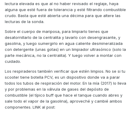
lectura elevada es que al no haber revisado el reglaje, haya
ya estaban en faena, se ofrecieron a ponerme tensor de la
alguna que esté fuera de tolerancia y esté filtrando combustible
cadena, cadena nueva, piston nuevo con su bulon circlips
crudo. Basta que esté abierta una décima para que altere las
ect , y junta culata y de balancines nueva. Me timaron??
lecturas de la sonda.
quien sabe...
Sobre el cuerpo de mariposa, para limpiarlo tienes que
A eso me refiero con que , ya que montan piston nuevo,
desatornillarlo de la centralita y lavarlo con desengrasante, y
que les costaba mirar tolerancia de las valvulas? Quizas
gasolina, y luego sumergirlo en agua caliente desmineralizada
ahora me explique mejor.
con detergente (unas gotas) en un limpiador ultrasónico (solo la
Si miraron tolerancia de valvulas al montar el piston nuevo
parte mecánica, no la centralita). Y luego volver a montar con
el reglaje esta comprobado hace 10.000 kms, si no, hace
cuidado.
20.000 kms.
Los respiraderos también verificar que estén limpios. No se si tu
scooter tiene botella PCV, es un dispositivo donde va a parar
todos los tubos de respiración del motor. En la mía (2017) lo lleva
Gases dio esto:
https://ibb.co/hRx08Tpz
y por problemas en la válvula de gases del depósito de
combustible (el típico buff que hace el tanque cuando abres y
Basicamente , 1,78 cuando tiene que dar maximo 0,5 . El
sale todo el vapor de la gasolina), aproveché y cambié ambos
mejor valor que llego a registrar la maquina fue de 0.99 ( lo
componentes. LINK al post:
iba viendo en la maquina porque el operario de la itv lo dejo
puesto 10 minutos tranquilamente haber si iba regulando).
Pero bueno al igual que subia bajaba...
Como electronicamente no me marca ningun fallo, solo se