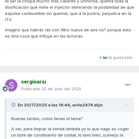
Al ser la chispa mucho más caliente y uniforme, quema toda la
No se que mas hacer, acepto ideas .
dosificación que mete el inyector eliminando la posibilidad de que
expulse combustible sin quemar, que a la postre, perjudica en la
ITV.
Imagino que habrás ido con filtro nuevo de aire no? porque esto
es otra cosa que influye en las lecturas.
A
lei
le gusta esto
sergioarsi
Publicado
20 de Julio del 2025
En 20/7/2025 a las 16:44,
avila2474
dijo:
Buenas tardes, como llevas el tema?
A ver, para limpiar la sonda lambda yo lo que hago es coger
un bote de condimento de cristal, lo lavo bien, sumerjo la