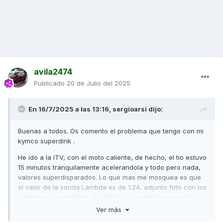
avila2474
Publicado
20 de Julio del 2025
En 16/7/2025 a las 13:16,
sergioarsi
dijo:
Buenas a todos. Os comento el problema que tengo con mi
kymco superdink .
He ido a la ITV, con el moto caliente, de hecho, el tio estuvo
15 minutos tranquilamente acelerandola y todo pero nada,
valores superdisparados. Lo que mas me mosquea es que
el valor de la sonda Lambda es de 1.24, adjunto foto con los
valores en la medicion de la ITV, lo que indica que esta
haciendo mal la mezcla.
Ver más