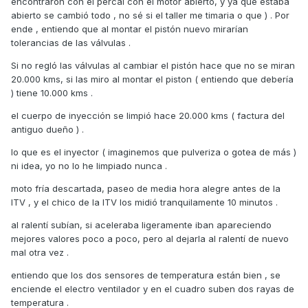
encontraron con el percal con el motor abierto, y ya que estaba
abierto se cambió todo , no sé si el taller me timaria o que ) . Por
Imagino que habrás ido con filtro nuevo de aire no? porque
ende , entiendo que al montar el pistón nuevo mirarían
esto es otra cosa que influye en las lecturas.
tolerancias de las válvulas .
Si no regló las válvulas al cambiar el pistón hace que no se miran
20.000 kms, si las miro al montar el piston ( entiendo que debería
) tiene 10.000 kms .
el cuerpo de inyección se limpió hace 20.000 kms ( factura del
antiguo dueño ) .
lo que es el inyector ( imaginemos que pulveriza o gotea de más )
ni idea, yo no lo he limpiado nunca .
moto fría descartada, paseo de media hora alegre antes de la
ITV , y el chico de la ITV los midió tranquilamente 10 minutos .
al ralentí subían, si aceleraba ligeramente iban apareciendo
mejores valores poco a poco, pero al dejarla al ralentí de nuevo
mal otra vez .
entiendo que los dos sensores de temperatura están bien , se
enciende el electro ventilador y en el cuadro suben dos rayas de
temperatura .