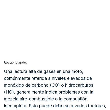
me ocurre limpiar la el cuerpo de inyeccion, que entiendo
que tu lo llamas mariposa, el inyector en si, y mirar reglaje
de valvulas.
Sabes de algun video donde se vea como limpiar la
mariposa? o cada cuanto se limpia?
Recapitulando:
Una lectura alta de gases en una moto,
comúnmente referida a niveles elevados de
monóxido de carbono (CO) o hidrocarburos
(HC),
generalmente indica problemas con la
mezcla aire-combustible o la combustión
incompleta.
Esto puede deberse a varios factores,