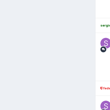
sergi
fed