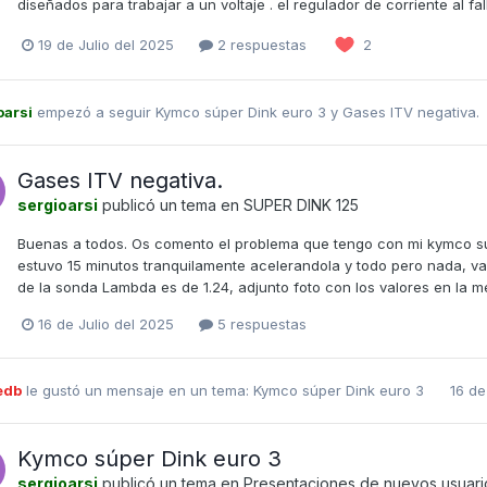
diseñados para trabajar a un voltaje . el regulador de corriente al fal
19 de Julio del 2025
2 respuestas
2
oarsi
empezó a seguir
Kymco súper Dink euro 3
y
Gases ITV negativa.
Gases ITV negativa.
sergioarsi
publicó un tema en
SUPER DINK 125
Buenas a todos. Os comento el problema que tengo con mi kymco super
estuvo 15 minutos tranquilamente acelerandola y todo pero nada, v
de la sonda Lambda es de 1.24, adjunto foto con los valores en la med
16 de Julio del 2025
5 respuestas
edb
le gustó un mensaje en un tema:
Kymco súper Dink euro 3
16 de
Kymco súper Dink euro 3
sergioarsi
publicó un tema en
Presentaciones de nuevos usuari