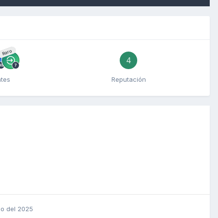
Raro
4
ntes
Reputación
io del 2025