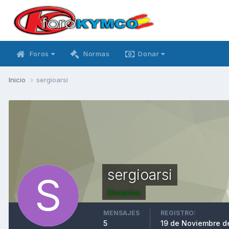
Foros
Normas
Donar
Inicio
sergioarsi
sergioarsi
Usuarios
MENSAJES
REGISTRO:
5
19 de Noviembre d