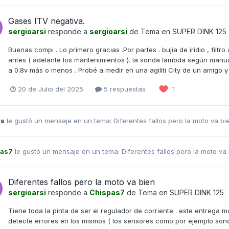
Gases ITV negativa.
sergioarsi
responde a
sergioarsi
de Tema en
SUPER DINK 125
Buenas compi . Lo primero gracias .Por partes . bujia de iridio , filtro
antes ( adelante los mantenimientos ). la sonda lambda según manual d
a 0.8v más o menos . Probé a medir en una agiliti City de un amigo y 
20 de Julio del 2025
5 respuestas
1
rs
le gustó un mensaje en un tema:
Diferentes fallos pero la moto va b
pas7
le gustó un mensaje en un tema:
Diferentes fallos pero la moto va
Diferentes fallos pero la moto va bien
sergioarsi
responde a
Chispas7
de Tema en
SUPER DINK 125
Tiene toda la pinta de ser el regulador de corriente . este entrega ma
detecte errores en los mismos ( los sensores como por ejemplo sond