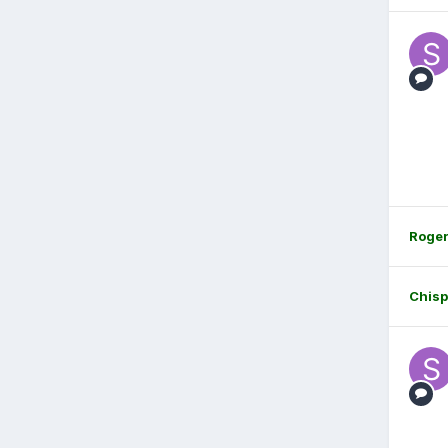
Roge
Chis