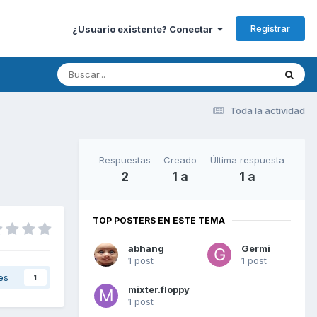
Registrar
¿Usuario existente? Conectar
Toda la actividad
Respuestas
Creado
Última respuesta
2
1 a
1 a
TOP POSTERS EN ESTE TEMA
abhang
Germi
1 post
1 post
es
1
mixter.floppy
1 post