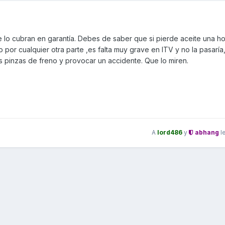
 que lo cubran en garantía. Debes de saber que si pierde aceite una ho
 por cualquier otra parte ,es falta muy grave en ITV y no la pasaría
as pinzas de freno y provocar un accidente. Que lo miren.
A
lord486
y
abhang
l