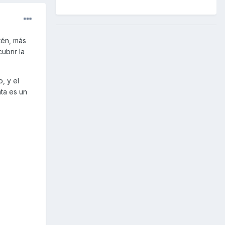
tén, más
ubrir la
, y el
nta es un