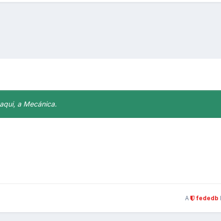
 aqui, a Mecánica.
A
fededb