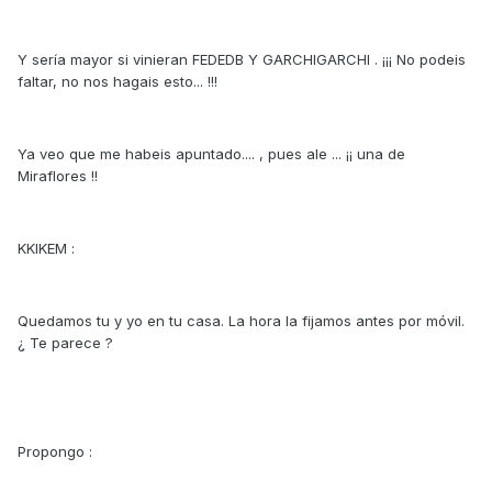
Y sería mayor si vinieran FEDEDB Y GARCHIGARCHI . ¡¡¡ No podeis
faltar, no nos hagais esto... !!!
Ya veo que me habeis apuntado.... , pues ale ... ¡¡ una de
Miraflores !!
KKIKEM :
Quedamos tu y yo en tu casa. La hora la fijamos antes por móvil.
¿ Te parece ?
Propongo :