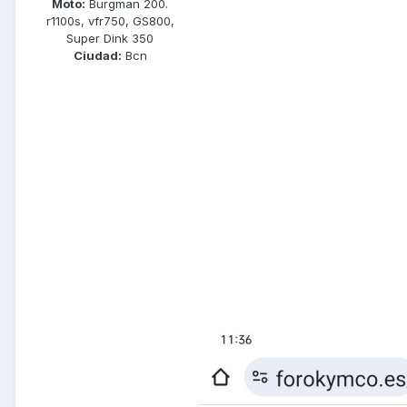
Moto:
Burgman 200.
r1100s, vfr750, GS800,
Super Dink 350
Ciudad:
Bcn