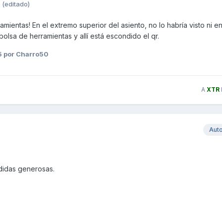
5
(editado)
ramientas! En el extremo superior del asiento, no lo habría visto ni e
olsa de herramientas y allí está escondido el qr.
5
por Charro50
A
XTR
Aut
didas generosas.