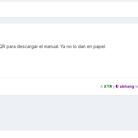
5
QR para descargar el manual. Ya no lo dan en papel.
A
XTR
y
abhang
l