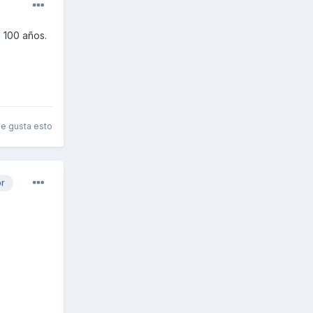
n 100 años.
le gusta esto
or