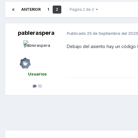
ANTERIOR
1
2
Página 2 de 2
pableraspera
Publicado
25 de Septiembre del 202
Debajo del asiento hay un código 
Usuarios
10