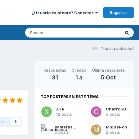
Registrar
¿Usuario existente? Conectar
Toda la actividad
Respuestas
Creado
Última respuesta
31
1 a
5 Oct
TOP POSTERS EN ESTE TEMA
XTR
Charro50
12 posts
5 posts
es
3
pableraspera
Miguel-on
5 posts
2 posts