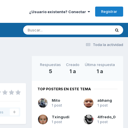
Registrar
¿Usuario existente? Conectar
Toda la actividad
Respuestas
Creado
Última respuesta
5
1 a
1 a
TOP POSTERS EN ESTE TEMA
Mito
abhang
1 post
1 post
es
0
Txingudi
4lfredo_0
1 post
1 post